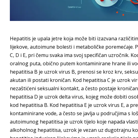
Hepatitis je upala jetre koja može biti izazvana različiti
lijekove, autoimune bolesti i metaboličke poremećaje. Po
C, D i E, pri čemu svaka ima svoj specifičan uzročnik. Ko
oralnog puta, obično putem kontaminirane hrane ili vod
hepatitisa B je uzrok virus B, prenosi se kroz krv, seks
akutan ili postati kroničan. Kod hepatitisa C je uzrok vir
nezaštićeni seksualni kontakt, a često postaje kroničan,
hepatitisa D je uzrok delta virus, kojeg može dobiti oso
kod hepatitisa B. Kod hepatitisa E je uzrok virus E, a 
kontaminirane vode, a često se javlja u područjima s 
autoimunog hepatitisa je uzrok tijelo koje napada vlasti
alkoholnog hepatitisa, uzrok je vezan uz dugotrajnu kon