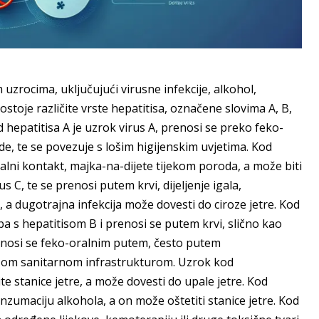
m uzrocima, uključujući virusne infekcije, alkohol,
stoje različite vrste hepatitisa, označene slovima A, B,
d hepatitisa A je uzrok virus A, prenosi se preko feko-
e, te se povezuje s lošim higijenskim uvjetima. Kod
ualni kontakt, majka-na-dijete tijekom poroda, a može biti
us C, te se prenosi putem krvi, dijeljenje igala,
 a dugotrajna infekcija može dovesti do ciroze jetre. Kod
ba s hepatitisom B i prenosi se putem krvi, slično kao
prenosi se feko-oralnim putem, često putem
lošom sanitarnom infrastrukturom. Uzrok kod
te stanice jetre, a može dovesti do upale jetre. Kod
zumaciju alkohola, a on može oštetiti stanice jetre. Kod