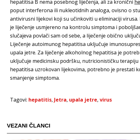
hepatitisa B nema posebnog liječenja, ali za kronični
he
poput interferona ili nukleotidnih analoga, ovisno o stup
antivirusni lijekovi koji su učinkoviti u eliminaciji viru
je liječenje usmjereno na kontrolu simptoma i poboljšanju
slučajeva povlači sam od sebe, a liječenje obično uključu
Liječenje autoimunog hepatitisa uključuje imunosupresiv
upala jetre. Za liječenje alkoholnog hepatitisa je potre
uključuje medicinsku podršku, nutricionističku terapiju i
hepatitisa uzrokovan lijekovima, potrebno je prestati ko
smanjenje simptoma.
Tagovi:
hepatitis
,
Jetra
,
upala jetre
,
virus
VEZANI ČLANCI