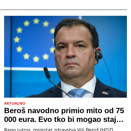
AKTUALNO
Beroš navodno primio mito od 75
000 eura. Evo tko bi mogao stajati
na čelu zločinačkog udruženja
Rano jutros, ministar zdravstva Vili Beroš (HDZ)