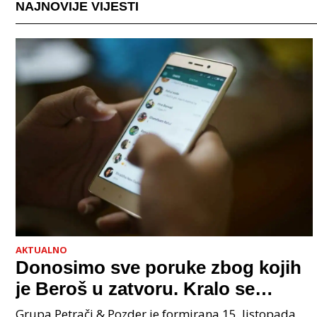
NAJNOVIJE VIJESTI
AKTUALNO
Donosimo sve poruke zbog kojih
je Beroš u zatvoru. Kralo se
godinama. Tko će iz vlade biti
Grupa Petrači & Pozder je formirana 15. listopada