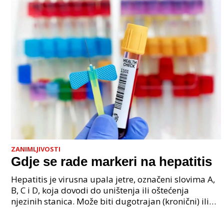
ZANIMLJIVOSTI
Gdje se rade markeri na hepatitis
Hepatitis je virusna upala jetre, označeni slovima A,
B, C i D, koja dovodi do uništenja ili oštećenja
njezinih stanica. Može biti dugotrajan (kronični) ili
kratkotrajan (akutni) i U nekim slučajevima