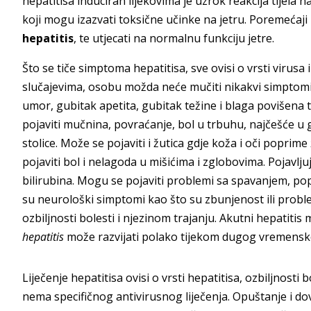
hepatitisa induciran lijekovima je uzrok reakcija tijela 
koji mogu izazvati toksične učinke na jetru. Poremećaji
hepatitis
, te utjecati na normalnu funkciju jetre.
Što se tiče simptoma hepatitisa, sve ovisi o vrsti virusa
slučajevima, osobu možda neće mučiti nikakvi simptom
umor, gubitak apetita, gubitak težine i blaga povišen
pojaviti mučnina, povraćanje, bol u trbuhu, najčešće u g
stolice. Može se pojaviti i žutica gdje koža i oči poprim
pojaviti bol i nelagoda u mišićima i zglobovima. Pojavl
bilirubina. Mogu se pojaviti problemi sa spavanjem, p
su neurološki simptomi kao što su zbunjenost ili probl
ozbiljnosti bolesti i njezinom trajanju. Akutni hepatit
hepatitis
može razvijati polako tijekom dugog vremensk
Liječenje hepatitisa ovisi o vrsti hepatitisa, ozbiljnosti b
nema specifičnog antivirusnog liječenja. Opuštanje i do