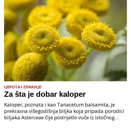
LJEPOTA I ZDRAVLJE
Za šta je dobar kaloper
Kaloper, poznata i kao Tanacetum balsamita, je
prekrasna višegodišnja biljka koja pripada porodici
biljaka Asterceae čije podrijetlo vuče iz istočnog
Mediterana. stoljećima se koristi u europskoj i me