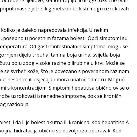
na određene lijekove, kemoterapiju ili druge toksične tvari
 poput masne jetre ili genetskih bolesti mogu uzrokovati
 i koliko je daleko napredovala infekcija. U nekim
i, posebno u početnim fazama bolesti. Opći simptomi su
a temperatura. Od gastrointestinalnih simptoma, mogu se
ornjem dijelu trbuha, tamna boja urina, svijetla boja
e žutu boju zbog visoke razine bilirubina u krvi. Može se
juje se svrbež kože, što je povezano s povećanom razinom
oput nesanice ili osjećaja umora unatoč odmoru. Mogući
emi s koncentracijom. Simptomi hepatitisa obično ovise o
is može uzrokovati iznenadne simptome, dok se kronični
og razdoblja.
olesti i da li je bolest akutna ili kronična. Kod hepatitisa A
voljna hidratacija obično su dovoljni za oporavak. Kod