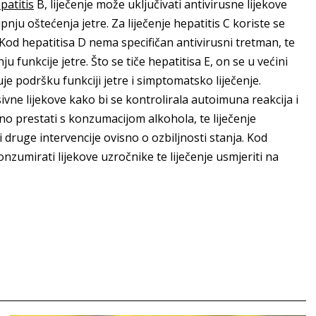
patitis
B, liječenje može uključivati antivirusne lijekove
nju oštećenja jetre. Za liječenje hepatitis C koriste se
sa. Kod hepatitisa D nema specifičan antivirusni tretman, te
 funkcije jetre. Što se tiče hepatitisa E, on se u većini
je podršku funkciji jetre i simptomatsko liječenje.
ne lijekove kako bi se kontrolirala autoimuna reakcija i
bno prestati s konzumacijom alkohola, te liječenje
 druge intervencije ovisno o ozbiljnosti stanja. Kod
nzumirati lijekove uzročnike te liječenje usmjeriti na