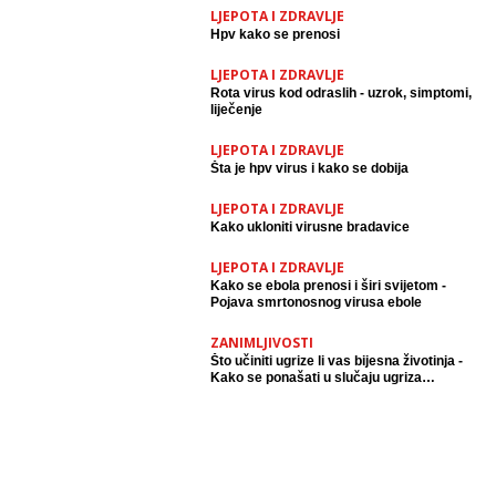
LJEPOTA I ZDRAVLJE
Hpv kako se prenosi
LJEPOTA I ZDRAVLJE
Rota virus kod odraslih - uzrok, simptomi,
liječenje
LJEPOTA I ZDRAVLJE
Šta je hpv virus i kako se dobija
LJEPOTA I ZDRAVLJE
Kako ukloniti virusne bradavice
LJEPOTA I ZDRAVLJE
Kako se ebola prenosi i širi svijetom -
Pojava smrtonosnog virusa ebole
ZANIMLJIVOSTI
Što učiniti ugrize li vas bijesna životinja -
Kako se ponašati u slučaju ugriza
životinje zaražene bjesnoćom