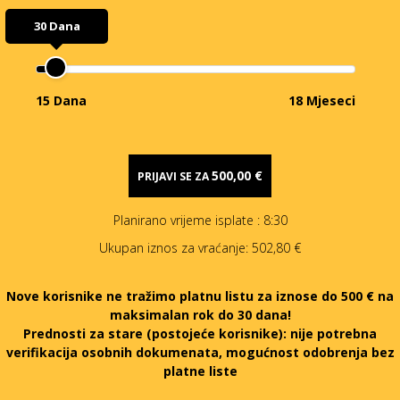
30 Dana
15 Dana
18 Mjeseci
500,00 €
PRIJAVI SE ZA
Planirano vrijeme isplate
: 8:30
Ukupan iznos za vraćanje:
502,80 €
Nove korisnike ne tražimo platnu listu za iznose do 500 € na
maksimalan rok do 30 dana!
Prednosti za stare (postojeće korisnike):
nije potrebna
verifikacija osobnih dokumenata, mogućnost odobrenja bez
platne liste