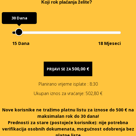
Koji rok plaćanja želite?
30 Dana
15 Dana
18 Mjeseci
500,00 €
PRIJAVI SE ZA
Planirano vrijeme isplate
: 8:30
Ukupan iznos za vraćanje:
502,80 €
Nove korisnike ne tražimo platnu listu za iznose do 500 € na
maksimalan rok do 30 dana!
Prednosti za stare (postojeće korisnike):
nije potrebna
verifikacija osobnih dokumenata, mogućnost odobrenja bez
platne liste