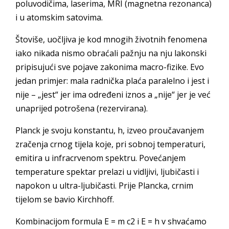
poluvodičima, laserima, MRI (magnetna rezonanca)
i u atomskim satovima.
Štoviše, uočljiva je kod mnogih životnih fenomena
iako nikada nismo obraćali pažnju na nju lakonski
pripisujući sve pojave zakonima macro-fizike. Evo
jedan primjer: mala radnička plaća paralelno i jest i
nije – „jest“ jer ima određeni iznos a „nije“ jer je već
unaprijed potrošena (rezervirana).
Planck je svoju konstantu, h, izveo proučavanjem
zračenja crnog tijela koje, pri sobnoj temperaturi,
emitira u infracrvenom spektru. Povećanjem
temperature spektar prelazi u vidljivi, ljubičasti i
napokon u ultra-ljubičasti. Prije Plancka, crnim
tijelom se bavio Kirchhoff.
Kombinacijom formula E = m c2 i E = h v shvaćamo