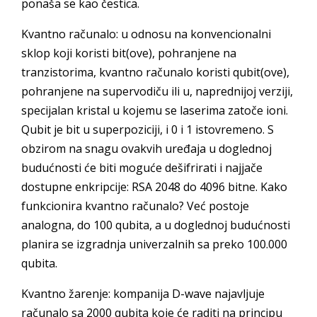
ponaša se kao čestica.
Kvantno računalo: u odnosu na konvencionalni
sklop koji koristi bit(ove), pohranjene na
tranzistorima, kvantno računalo koristi qubit(ove),
pohranjene na supervodiču ili u, naprednijoj verziji,
specijalan kristal u kojemu se laserima zatoče ioni.
Qubit je bit u superpoziciji, i 0 i 1 istovremeno. S
obzirom na snagu ovakvih uređaja u doglednoj
budućnosti će biti moguće dešifrirati i najjače
dostupne enkripcije: RSA 2048 do 4096 bitne. Kako
funkcionira kvantno računalo? Već postoje
analogna, do 100 qubita, a u doglednoj budućnosti
planira se izgradnja univerzalnih sa preko 100.000
qubita.
Kvantno žarenje: kompanija D-wave najavljuje
računalo sa 2000 qubita koje će raditi na principu