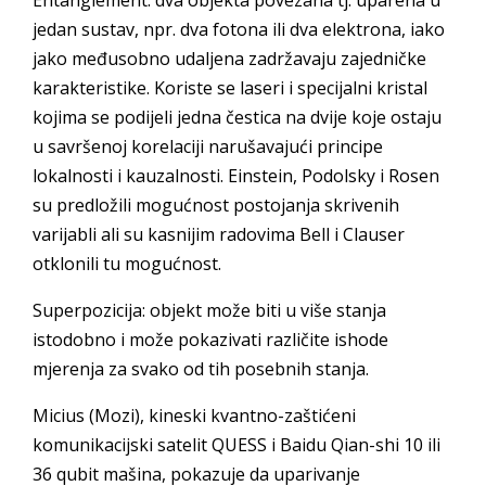
Entanglement: dva objekta povezana tj. uparena u
jedan sustav, npr. dva fotona ili dva elektrona, iako
jako međusobno udaljena zadržavaju zajedničke
karakteristike. Koriste se laseri i specijalni kristal
kojima se podijeli jedna čestica na dvije koje ostaju
u savršenoj korelaciji narušavajući principe
lokalnosti i kauzalnosti. Einstein, Podolsky i Rosen
su predložili mogućnost postojanja skrivenih
varijabli ali su kasnijim radovima Bell i Clauser
otklonili tu mogućnost.
Superpozicija: objekt može biti u više stanja
istodobno i može pokazivati različite ishode
mjerenja za svako od tih posebnih stanja.
Micius (Mozi), kineski kvantno-zaštićeni
komunikacijski satelit QUESS i Baidu Qian-shi 10 ili
36 qubit mašina, pokazuje da uparivanje