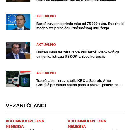
uhićen?
AKTUALNO
Beroš navodno primio mito od 75 000 eura. Evo tko bi
mogao stajati na čelu zločinačkog udruženja
AKTUALNO
Uhićen ministar zdravstva Vili Beroš, Plenković ga
smijenio: Istraga USKOK-a zbog korupcije
AKTUALNO
Tragična smrt ravnatelja KBC-a Zagreb: Ante
Ćorušić preminuo nakon pada u bolnici, policija na
mjestu događaja
VEZANI ČLANCI
KOLUMNA KAPETANA
KOLUMNA KAPETANA
NEMESISA
NEMESISA