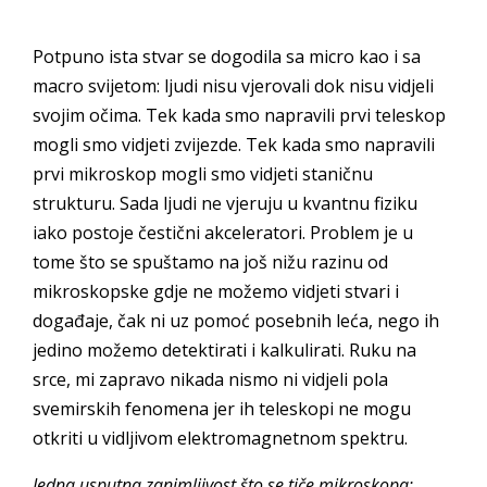
Potpuno ista stvar se dogodila sa micro kao i sa
macro svijetom: ljudi nisu vjerovali dok nisu vidjeli
svojim očima. Tek kada smo napravili prvi teleskop
mogli smo vidjeti zvijezde. Tek kada smo napravili
prvi mikroskop mogli smo vidjeti staničnu
strukturu. Sada ljudi ne vjeruju u kvantnu fiziku
iako postoje čestični akceleratori. Problem je u
tome što se spuštamo na još nižu razinu od
mikroskopske gdje ne možemo vidjeti stvari i
događaje, čak ni uz pomoć posebnih leća, nego ih
jedino možemo detektirati i kalkulirati. Ruku na
srce, mi zapravo nikada nismo ni vidjeli pola
svemirskih fenomena jer ih teleskopi ne mogu
otkriti u vidljivom elektromagnetnom spektru.
Jedna usputna zanimljivost što se tiče mikroskopa: