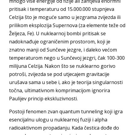
mnogo više energije od fizije ali zahtjeva enormni
pritisak i temperaturu od 15.000.000 stupnjeva
Celzija što je moguće samo u jezgrama zvijezda ili
prilikom eksplozija Supernova (za elemente teže od
Željeza, Fe). U nuklearnoj bombi pritisak se
nadoknađuje ograničenim prostorom, koji je
znatno manji od Sunčeve jezgre, i daleko većom
temperaturom nego u Sunčevoj jezgri, čak 100-300
milijuna Celzija. Nakon što se nuklearno gorivo
potroši, zvijezda se pod utjecajem gravitacije
urušava sama u sebe i, ako je teorija singularnosti
točna, ultimativnom komprimacijom ignorira
Paulijev princip ekskluzivnosti.
Postoji fenomen zvan quantum tunneling koji igra
esencijalnu ulogu u nuklearnoj fuziji i alpha
radioaktivnom propadanju. Kada čestica dođe do