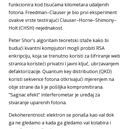
funkcionira kod tisućama kilometara udaljenih
fotona. Freedman–Clauser je bio prvi eksperiment
ovakve vrste testirajući Clauser–Horne–Shimony–
Holt (CHSH) nejednakost.
Peter Shor's algoritam teoretski izlaže kako bi
budući kvantni kompjutori mogli probiti RSA
enkripciju, koja se trenutno koristi za šifriranje web
stranica koristeći privatni i javni ključ, ubrzavanjem
defaktorizacije. Quantum key distribution (QKD)
koristi sekvence fotona otkrivajući mjerenjem na
obje strane da li je pošiljka kompromitirana.
"Sagnac efekt" interferometar je uređaj za
stvaranje uparenih fotona.
Dekoherentnost: elektron se ponaša kao val dok
ga ne gledamo a kada ga gledamo val kolabira i