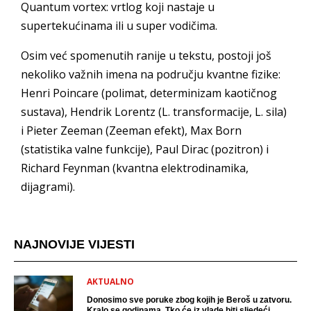
Quantum vortex: vrtlog koji nastaje u
supertekućinama ili u super vodičima.
Osim već spomenutih ranije u tekstu, postoji još
nekoliko važnih imena na području kvantne fizike:
Henri Poincare (polimat, determinizam kaotičnog
sustava), Hendrik Lorentz (L. transformacije, L. sila)
i Pieter Zeeman (Zeeman efekt), Max Born
(statistika valne funkcije), Paul Dirac (pozitron) i
Richard Feynman (kvantna elektrodinamika,
dijagrami).
NAJNOVIJE VIJESTI
AKTUALNO
Donosimo sve poruke zbog kojih je Beroš u zatvoru.
Kralo se godinama. Tko će iz vlade biti sljedeći