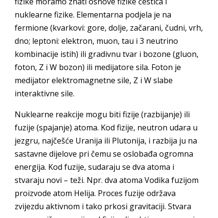
fizike moramo znati osnove fizike čestica i
nuklearne fizike. Elementarna podjela je na
fermione (kvarkovi: gore, dolje, začarani, čudni, vrh,
dno; leptoni: elektron, muon, tau i 3 neutrino
kombinacije istih) ili gradivnu tvar i bozone (gluon,
foton, Z i W bozon) ili medijatore sila. Foton je
medijator elektromagnetne sile, Z i W slabe
interaktivne sile.
Nuklearne reakcije mogu biti fizije (razbijanje) ili
fuzije (spajanje) atoma. Kod fizije, neutron udara u
jezgru, najčešće Uranija ili Plutonija, i razbija ju na
sastavne dijelove pri čemu se oslobađa ogromna
energija. Kod fuzije, sudaraju se dva atoma i
stvaraju novi – teži. Npr. dva atoma Vodika fuzijom
proizvode atom Helija. Proces fuzije održava
zvijezdu aktivnom i tako prkosi gravitaciji. Stvara