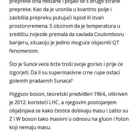
prepreke ona nestane i pojavi se s druge strane
prepreke. Kao da je uronila u kvantno polje i
zaobišla prepreku putujući ispod ili izvan
prostorvremena. S obzirom da je temperatura u
središtu zvijezde premala da savlada Coulombovu
barijeru, situaciju je jedino moguće objasniti QT
fenomenom.
Što je Sunce veće brže troši svoje gorivo i prije će
izgorjeti. Da li su supermasivne crne rupe ostaci
golemih pradavnih Sunaca?
Higgsov boson, teoretski predviđen 1964., otkriven
je 2012. koristeći LHC, a njegovim postojanjem
objašnjava se kako čestice dobivaju masu i zašto su
Z i W boson tako masivni u odnosu na gluon i foton
koji nemaju masu.