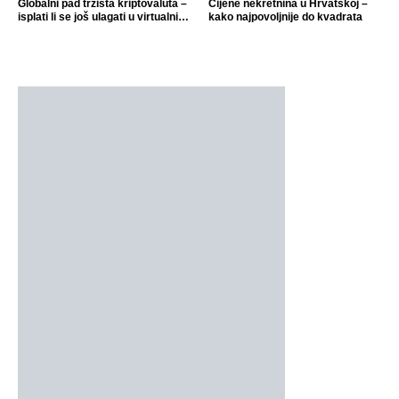
Globalni pad tržišta kriptovaluta –
Cijene nekretnina u Hrvatskoj –
isplati li se još ulagati u virtualni
kako najpovoljnije do kvadrata
novac?