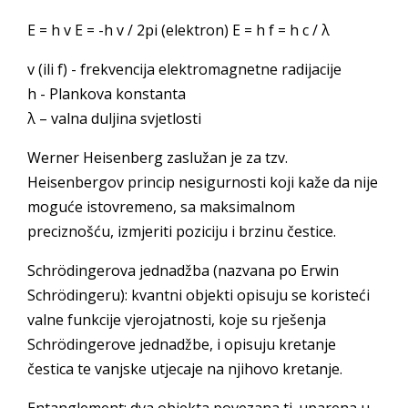
E = h v E = -h v / 2pi (elektron) E = h f = h c / λ
v (ili f) - frekvencija elektromagnetne radijacije
h - Plankova konstanta
λ – valna duljina svjetlosti
Werner Heisenberg zaslužan je za tzv.
Heisenbergov princip nesigurnosti koji kaže da nije
moguće istovremeno, sa maksimalnom
preciznošću, izmjeriti poziciju i brzinu čestice.
Schrödingerova jednadžba (nazvana po Erwin
Schrödingeru): kvantni objekti opisuju se koristeći
valne funkcije vjerojatnosti, koje su rješenja
Schrödingerove jednadžbe, i opisuju kretanje
čestica te vanjske utjecaje na njihovo kretanje.