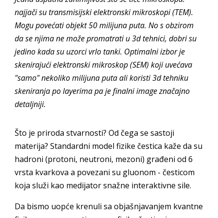
najjači su transmisijski elektronski mikroskopi (TEM).
Mogu povećati objekt 50 milijuna puta. No s obzirom
da se njima ne može promatrati u 3d tehnici, dobri su
jedino kada su uzorci vrlo tanki. Optimalni izbor je
skenirajući elektronski mikroskop (SEM) koji uvećava
"samo" nekoliko milijuna puta ali koristi 3d tehniku
skeniranja po layerima pa je finalni image značajno
detaljniji.
Što je priroda stvarnosti? Od čega se sastoji
materija? Standardni model fizike čestica kaže da su
hadroni (protoni, neutroni, mezoni) građeni od 6
vrsta kvarkova a povezani su gluonom - česticom
koja služi kao medijator snažne interaktivne sile.
Da bismo uopće krenuli sa objašnjavanjem kvantne