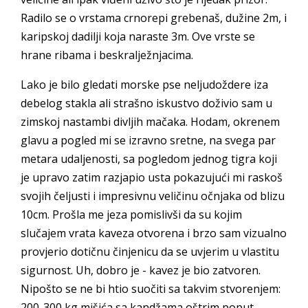
Radilo se o vrstama crnorepi grebenaš, dužine 2m, i
karipskoj dadilji koja naraste 3m. Ove vrste se
hrane ribama i beskralježnjacima.
Lako je bilo gledati morske pse neljudoždere iza
debelog stakla ali strašno iskustvo doživio sam u
zimskoj nastambi divljih mačaka. Hodam, okrenem
glavu a pogled mi se izravno sretne, na svega par
metara udaljenosti, sa pogledom jednog tigra koji
je upravo zatim razjapio usta pokazujući mi raskoš
svojih čeljusti i impresivnu veličinu očnjaka od blizu
10cm. Prošla me jeza pomislivši da su kojim
slučajem vrata kaveza otvorena i brzo sam vizualno
provjerio dotičnu činjenicu da se uvjerim u vlastitu
sigurnost. Uh, dobro je - kavez je bio zatvoren.
Nipošto se ne bi htio suočiti sa takvim stvorenjem:
200-300 kg mišića sa kandžama oštrim poput