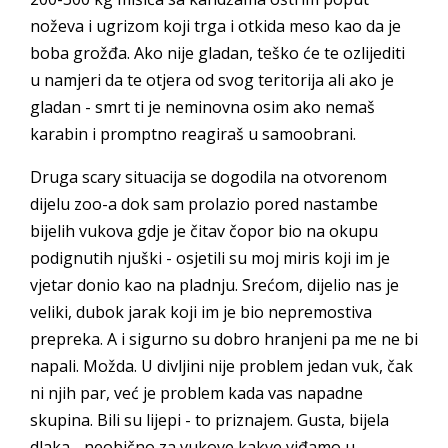
noževa i ugrizom koji trga i otkida meso kao da je
boba grožđa. Ako nije gladan, teško će te ozlijediti
u namjeri da te otjera od svog teritorija ali ako je
gladan - smrt ti je neminovna osim ako nemaš
karabin i promptno reagiraš u samoobrani.
Druga scary situacija se dogodila na otvorenom
dijelu zoo-a dok sam prolazio pored nastambe
bijelih vukova gdje je čitav čopor bio na okupu
podignutih njuški - osjetili su moj miris koji im je
vjetar donio kao na pladnju. Srećom, dijelio nas je
veliki, dubok jarak koji im je bio nepremostiva
prepreka. A i sigurno su dobro hranjeni pa me ne bi
napali. Možda. U divljini nije problem jedan vuk, čak
ni njih par, već je problem kada vas napadne
skupina. Bili su lijepi - to priznajem. Gusta, bijela
dlaka - neobično za vukove kakve viđamo u