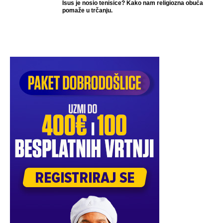
Isus je nosio tenisice? Kako nam religiozna obuća
pomaže u trčanju.