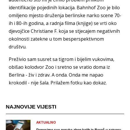
identifikacije pojedinih lokacija. Bahnhof Zoo je bilo
omiljeno mjesto druženja berlinske narko scene 70-
ih i 80-ih godina, a radnja filma (knjige) se vrti oko
djevojčice Christiane F. koja se stjecajem negativnih
okolnosti zatekne u tom besperspektivnom
društvu.
Preživio sam susret sa tigrom i bijelim vukovima,
obišao kolodvor Zoo i sretno se vratio doma iz
Berlina - živ i zdrav. A onda. Onda me napao
krokodil - nije šala. Prilažem fotku kao dokaz.
NAJNOVIJE VIJESTI
AKTUALNO
Donosimo sve poruke zbog kojih je Beroš u zatvoru.