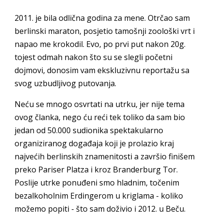
2011. je bila odlična godina za mene. Otrčao sam
berlinski maraton, posjetio tamošnji zoološki vrt i
napao me krokodil. Evo, po prvi put nakon 20g.
tojest odmah nakon što su se slegli početni
dojmovi, donosim vam ekskluzivnu reportažu sa
svog uzbudljivog putovanja.
Neću se mnogo osvrtati na utrku, jer nije tema
ovog članka, nego ću reći tek toliko da sam bio
jedan od 50.000 sudionika spektakularno
organiziranog događaja koji je prolazio kraj
najvećih berlinskih znamenitosti a završio finišem
preko Pariser Platza i kroz Branderburg Tor.
Poslije utrke ponuđeni smo hladnim, točenim
bezalkoholnim Erdingerom u kriglama - koliko
možemo popiti - što sam doživio i 2012. u Beču.