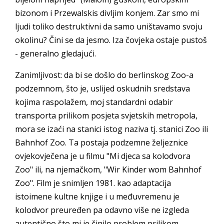
bizonom i Przewalskis divljim konjem. Zar smo mi
ljudi toliko destruktivni da samo uništavamo svoju
okolinu? Čini se da jesmo. Iza čovjeka ostaje pustoš
- generalno gledajući.
Zanimljivost: da bi se došlo do berlinskog Zoo-a
podzemnom, što je, uslijed oskudnih sredstava
kojima raspolažem, moj standardni odabir
transporta prilikom posjeta svjetskih metropola,
mora se izaći na stanici istog naziva tj. stanici Zoo ili
Bahnhof Zoo. Ta postaja podzemne željeznice
ovjekovječena je u filmu "Mi djeca sa kolodvora
Zoo" ili, na njemačkom, "Wir Kinder wom Bahnhof
Zoo". Film je snimljen 1981. kao adaptacija
istoimene kultne knjige i u međuvremenu je
kolodvor preuređen pa odavno više ne izgleda
autentično što mi je činilo problem prilikom