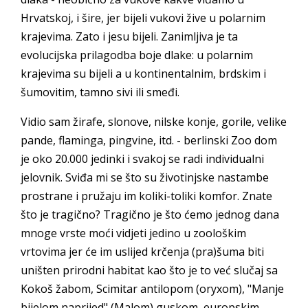
Hrvatskoj, i šire, jer bijeli vukovi žive u polarnim
krajevima. Zato i jesu bijeli. Zanimljiva je ta
evolucijska prilagodba boje dlake: u polarnim
krajevima su bijeli a u kontinentalnim, brdskim i
šumovitim, tamno sivi ili smeđi.
Vidio sam žirafe, slonove, nilske konje, gorile, velike
pande, flaminga, pingvine, itd. - berlinski Zoo dom
je oko 20.000 jedinki i svakoj se radi individualni
jelovnik. Sviđa mi se što su životinjske nastambe
prostrane i pružaju im koliki-toliki komfor. Znate
što je tragično? Tragično je što ćemo jednog dana
mnoge vrste moći vidjeti jedino u zoološkim
vrtovima jer će im uslijed krčenja (pra)šuma biti
uništen prirodni habitat kao što je to već slučaj sa
Kokoš žabom, Scimitar antilopom (oryxom), "Manje
bijelom naprijed" (Malom) guskom, europskim