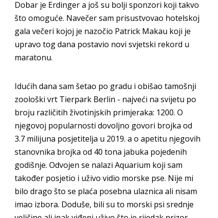
Dobar je Erdinger a još su bolji sponzori koji takvo
što omoguće. Navečer sam prisustvovao hotelskoj
gala večeri kojoj je nazočio Patrick Makau koji je
upravo tog dana postavio novi svjetski rekord u
maratonu.
Idućih dana sam šetao po gradu i obišao tamošnji
zoološki vrt Tierpark Berlin - najveći na svijetu po
broju različitih životinjskih primjeraka: 1200. O
njegovoj popularnosti dovoljno govori brojka od
3.7 milijuna posjetitelja u 2019. a o apetitu njegovih
stanovnika brojka od 40 tona jabuka pojedenih
godišnje. Odvojen se nalazi Aquarium koji sam
također posjetio i uživo vidio morske pse. Nije mi
bilo drago što se plaća posebna ulaznica ali nisam
imao izbora. Doduše, bili su to morski psi srednje
veličine ali ipak viđeni uživo što je rijedak prizor.