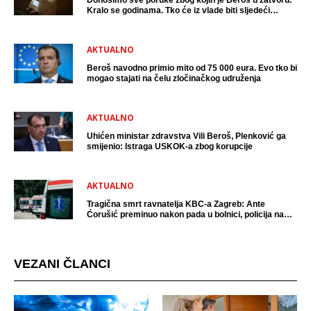
Kralo se godinama. Tko će iz vlade biti sljedeći
uhićen?
AKTUALNO
Beroš navodno primio mito od 75 000 eura. Evo tko bi
mogao stajati na čelu zločinačkog udruženja
AKTUALNO
Uhićen ministar zdravstva Vili Beroš, Plenković ga
smijenio: Istraga USKOK-a zbog korupcije
AKTUALNO
Tragična smrt ravnatelja KBC-a Zagreb: Ante
Ćorušić preminuo nakon pada u bolnici, policija na
mjestu događaja
VEZANI ČLANCI