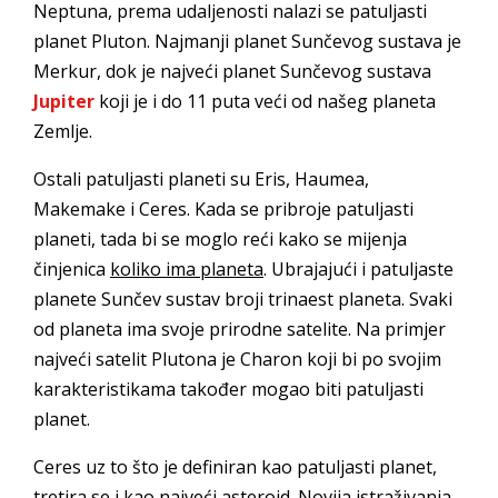
Neptuna, prema udaljenosti nalazi se patuljasti
planet Pluton. Najmanji planet Sunčevog sustava je
Merkur, dok je najveći planet Sunčevog sustava
Jupiter
koji je i do 11 puta veći od našeg planeta
Zemlje.
Ostali patuljasti planeti su Eris, Haumea,
Makemake i Ceres. Kada se pribroje patuljasti
planeti, tada bi se moglo reći kako se mijenja
činjenica
koliko ima planeta
. Ubrajajući i patuljaste
planete Sunčev sustav broji trinaest planeta. Svaki
od planeta ima svoje prirodne satelite. Na primjer
najveći satelit Plutona je Charon koji bi po svojim
karakteristikama također mogao biti patuljasti
planet.
Ceres uz to što je definiran kao patuljasti planet,
tretira se i kao najveći asteroid. Novija istraživanja