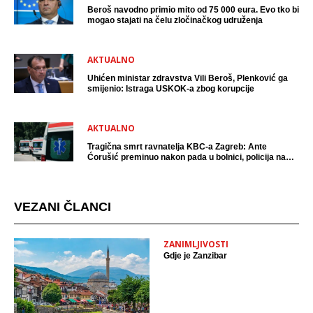
Beroš navodno primio mito od 75 000 eura. Evo tko bi
mogao stajati na čelu zločinačkog udruženja
AKTUALNO
Uhićen ministar zdravstva Vili Beroš, Plenković ga
smijenio: Istraga USKOK-a zbog korupcije
AKTUALNO
Tragična smrt ravnatelja KBC-a Zagreb: Ante
Ćorušić preminuo nakon pada u bolnici, policija na
mjestu događaja
VEZANI ČLANCI
ZANIMLJIVOSTI
Gdje je Zanzibar