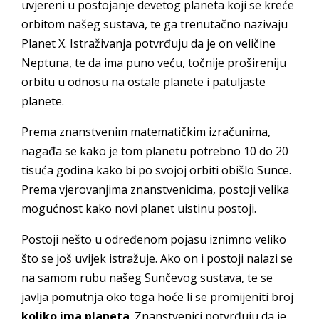
uvjereni u postojanje devetog planeta koji se kreće
orbitom našeg sustava, te ga trenutačno nazivaju
Planet X. Istraživanja potvrđuju da je on veličine
Neptuna, te da ima puno veću, točnije prošireniju
orbitu u odnosu na ostale planete i patuljaste
planete.
Prema znanstvenim matematičkim izračunima,
nagađa se kako je tom planetu potrebno 10 do 20
tisuća godina kako bi po svojoj orbiti obišlo Sunce.
Prema vjerovanjima znanstvenicima, postoji velika
mogućnost kako novi planet uistinu postoji.
Postoji nešto u određenom pojasu iznimno veliko
što se još uvijek istražuje. Ako on i postoji nalazi se
na samom rubu našeg Sunčevog sustava, te se
javlja pomutnja oko toga hoće li se promijeniti broj
koliko ima planeta
. Znanstvenici potvrđuju da je