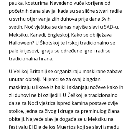
pauka, kosturima. Navedeno vuče korijene od
početnih dana slavlja, kada su se slične stvari radile
u svrhu otjerivanja zlih duhova prije dana Svih
svetih. Noć vještica se danas najviše slavi u SAD-u,
Meksiku, Kanadi, Engleskoj. Kako se obilježava
Halloween? U Škotskoj te Irskoj tradicionalno se
pale krijesovi, igraju se određene igre i radi se
tradicionalna hrana.
U Velikoj Britaniji se organiziraju maskirane zabave
unutar obitelji. Nijemci se za ovaj blagdan
maskiraju u likove iz bajki i sklanjaju noževe kako ih
zli duhovi ne bi ozlijedili. U Češkoj je tradicionalno
da se za Noći vještica ispred kamina postave dvije
stolice, jedna za živog i druga za preminulog člana
obitelji. Najveće slavlje događa se u Meksiku na
festivalu El Dia de los Muertos koji se slavi između