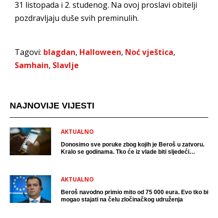
31 listopada i 2. studenog. Na ovoj proslavi obitelji
pozdravljaju duše svih preminulih.
Tagovi:
blagdan
,
Halloween
,
Noć vještica
,
Samhain
,
Slavlje
NAJNOVIJE VIJESTI
AKTUALNO
Donosimo sve poruke zbog kojih je Beroš u zatvoru.
Kralo se godinama. Tko će iz vlade biti sljedeći
uhićen?
AKTUALNO
Beroš navodno primio mito od 75 000 eura. Evo tko bi
mogao stajati na čelu zločinačkog udruženja