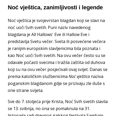
Noć vještica, zanimljivosti i legende
Noć vještica je svojevrstan blagdan koji se slavi na
noć uoči Svih svetih. Puni naziv navedenog
blagdana je All Hallows' Eve ili Hallow Eve i
predstavlja Svetu večer. Sveta ili posvećene večera
je ranijim europskim slavljenicima bila poznata i
kao Noć uoči Svih svetih. Na ovu večer često su se
odavale počasti svecima i tražila zaštita od duhova
koji su na ovu večer posjećivali ovaj svijet. Danas se
prema katoličkim službenicima
Noć vještica
naziva
poganskim blagdanom gdje se prizivaju zle duše s
one strane svijeta.
Sve do 7. stoljeća prije Krista, Noć Svih svetih slavila
se 13. svibnja, no ona se pomaknula na 31.
listopada radi drevnog galskog festivala Samhain