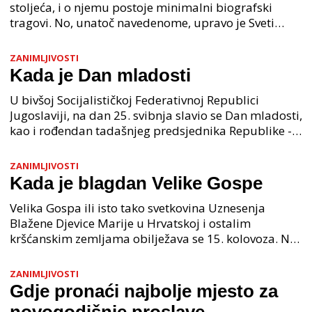
stoljeća, i o njemu postoje minimalni biografski
tragovi. No, unatoč navedenome, upravo je Sveti
Juraj jedan od najvećih svetaca današnjice i njegov
ZANIMLJIVOSTI
Kada je Dan mladosti
U bivšoj Socijalističkoj Federativnoj Republici
Jugoslaviji, na dan 25. svibnja slavio se Dan mladosti,
kao i rođendan tadašnjeg predsjednika Republike -
Josipa Broza Tita. Iako je Tito službeno rođen
ZANIMLJIVOSTI
Kada je blagdan Velike Gospe
Velika Gospa ili isto tako svetkovina Uznesenja
Blažene Djevice Marije u Hrvatskoj i ostalim
kršćanskim zemljama obilježava se 15. kolovoza. Na
ovaj dan vjernici diljem svijeta hodočaste u svoja
marij
ZANIMLJIVOSTI
Gdje pronaći najbolje mjesto za