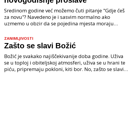
novogodišnje proslave
Sredinom godine već možemo čuti pitanje "Gdje ćeš
za novu"? Navedeno je i sasvim normalno ako
uzmemo u obzir da se pojedina mjesta moraju
rezervirati mjesecima unaprijed. Zagreb, kao i mnogi
veći grad
ZANIMLJIVOSTI
Zašto se slavi Božić
Božić je svakako najiščekivanije doba godine. Uživa
se u toploj i obiteljskoj atmosferi, uživa se u hrani te
piću, pripremaju pokloni, kiti bor. No, zašto se slavi
Božić i koliko zapravo znamo o ovome