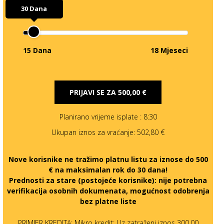
30 Dana
15 Dana
18 Mjeseci
PRIJAVI SE ZA
500,00 €
Planirano vrijeme isplate
: 8:30
Ukupan iznos za vraćanje:
502,80 €
Nove korisnike ne tražimo platnu listu za iznose do 500
€ na maksimalan rok do 30 dana!
Prednosti za stare (postojeće korisnike):
nije potrebna
verifikacija osobnih dokumenata, mogućnost odobrenja
bez platne liste
PRIMJER KREDITA: Mikro kredit: Uz zatraženi iznos 300,00