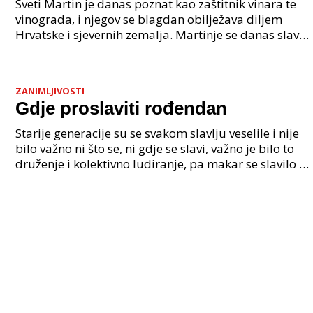
Sveti Martin je danas poznat kao zaštitnik vinara te
vinograda, i njegov se blagdan obilježava diljem
Hrvatske i sjevernih zemalja. Martinje se danas slavi
11. studenog i ono ima duboko značenje u krš
ZANIMLJIVOSTI
Gdje proslaviti rođendan
Starije generacije su se svakom slavlju veselile i nije
bilo važno ni što se, ni gdje se slavi, važno je bilo to
druženje i kolektivno ludiranje, pa makar se slavilo i
"majmunovo", to je sinonim za za