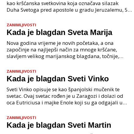
kao kršćanska svetkovina koja označava silazak
Duha Svetoga pred apostole u gradu Jeruzalemu, 50
dana nakon što je Krist uskrsnuo. Upravo odavde
dola
ZANIMLJIVOSTI
Kada je blagdan Sveta Marija
Nova godina vrijeme je novih početaka, a ona
započinje na najljepši način za mnoge kršćane,
slavljem velikog marijanskog blagdana, točnije,
slavljem spomendana na Blaženu Djevicu Mariju
Bogorodicu. Ka
ZANIMLJIVOSTI
Kada je blagdan Sveti Vinko
Sveti Vinko opisuje se kao španjolski mučenik te
svetac. Ovaj svetac rođen je u Zaragozi i dolazi od
oca Eutriciusa i majke Enole koji su ga odgajali u
mjestu Osca. Vinko postaje đakonom Svete Valerij
ZANIMLJIVOSTI
Kada je blagdan Sveti Martin