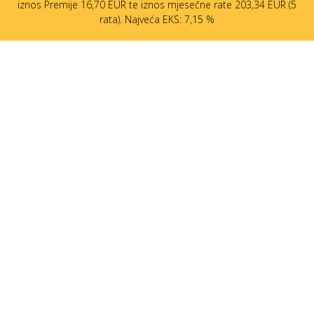
iznos Premije 16,70 EUR te iznos mjesečne rate 203,34 EUR (5
rata). Najveća EKS: 7,15 %