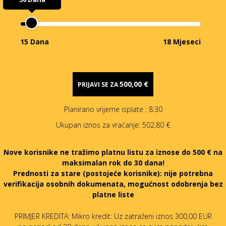
15 Dana
18 Mjeseci
500,00 €
PRIJAVI SE ZA
Planirano vrijeme isplate
: 8:30
Ukupan iznos za vraćanje:
502,80 €
Nove korisnike ne tražimo platnu listu za iznose do 500 € na
maksimalan rok do 30 dana!
Prednosti za stare (postojeće korisnike):
nije potrebna
verifikacija osobnih dokumenata, mogućnost odobrenja bez
platne liste
PRIMJER KREDITA: Mikro kredit: Uz zatraženi iznos 300,00 EUR