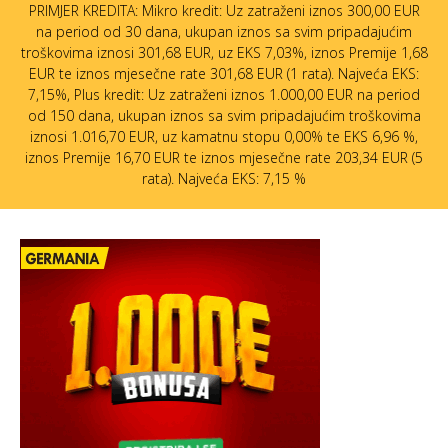
PRIMJER KREDITA: Mikro kredit: Uz zatraženi iznos 300,00 EUR
na period od 30 dana, ukupan iznos sa svim pripadajućim
troškovima iznosi 301,68 EUR, uz EKS 7,03%, iznos Premije 1,68
EUR te iznos mjesečne rate 301,68 EUR (1 rata). Najveća EKS:
7,15%, Plus kredit: Uz zatraženi iznos 1.000,00 EUR na period
od 150 dana, ukupan iznos sa svim pripadajućim troškovima
iznosi 1.016,70 EUR, uz kamatnu stopu 0,00% te EKS 6,96 %,
iznos Premije 16,70 EUR te iznos mjesečne rate 203,34 EUR (5
rata). Najveća EKS: 7,15 %