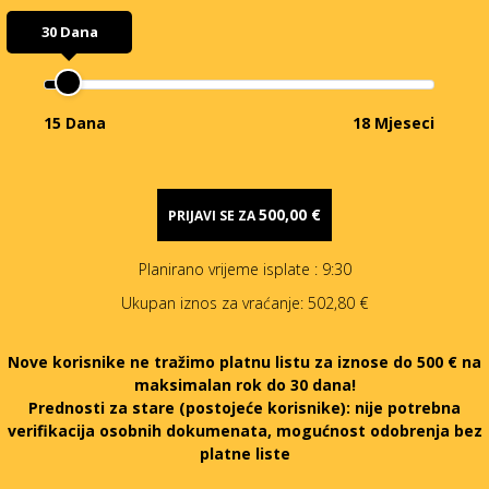
30 Dana
15 Dana
18 Mjeseci
500,00 €
PRIJAVI SE ZA
Planirano vrijeme isplate
: 9:30
Ukupan iznos za vraćanje:
502,80 €
Nove korisnike ne tražimo platnu listu za iznose do 500 € na
maksimalan rok do 30 dana!
Prednosti za stare (postojeće korisnike):
nije potrebna
verifikacija osobnih dokumenata, mogućnost odobrenja bez
platne liste