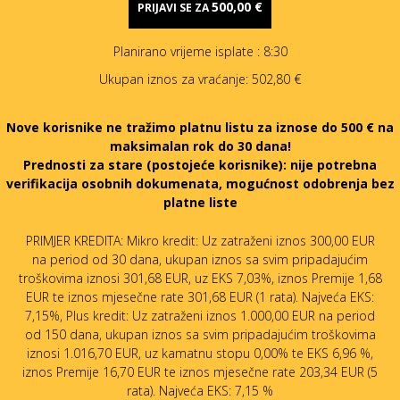
500,00 €
PRIJAVI SE ZA
Planirano vrijeme isplate
: 8:30
Ukupan iznos za vraćanje:
502,80 €
Nove korisnike ne tražimo platnu listu za iznose do 500 € na
maksimalan rok do 30 dana!
Prednosti za stare (postojeće korisnike):
nije potrebna
verifikacija osobnih dokumenata, mogućnost odobrenja bez
platne liste
PRIMJER KREDITA: Mikro kredit: Uz zatraženi iznos 300,00 EUR
na period od 30 dana, ukupan iznos sa svim pripadajućim
troškovima iznosi 301,68 EUR, uz EKS 7,03%, iznos Premije 1,68
EUR te iznos mjesečne rate 301,68 EUR (1 rata). Najveća EKS:
7,15%, Plus kredit: Uz zatraženi iznos 1.000,00 EUR na period
od 150 dana, ukupan iznos sa svim pripadajućim troškovima
iznosi 1.016,70 EUR, uz kamatnu stopu 0,00% te EKS 6,96 %,
iznos Premije 16,70 EUR te iznos mjesečne rate 203,34 EUR (5
rata). Najveća EKS: 7,15 %