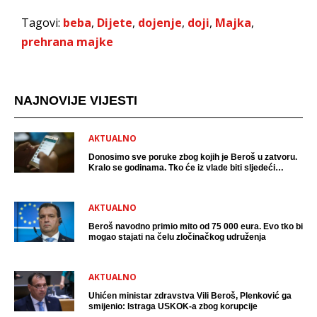
Tagovi:
beba
,
Dijete
,
dojenje
,
doji
,
Majka
,
prehrana majke
NAJNOVIJE VIJESTI
AKTUALNO
Donosimo sve poruke zbog kojih je Beroš u zatvoru.
Kralo se godinama. Tko će iz vlade biti sljedeći
uhićen?
AKTUALNO
Beroš navodno primio mito od 75 000 eura. Evo tko bi
mogao stajati na čelu zločinačkog udruženja
AKTUALNO
Uhićen ministar zdravstva Vili Beroš, Plenković ga
smijenio: Istraga USKOK-a zbog korupcije