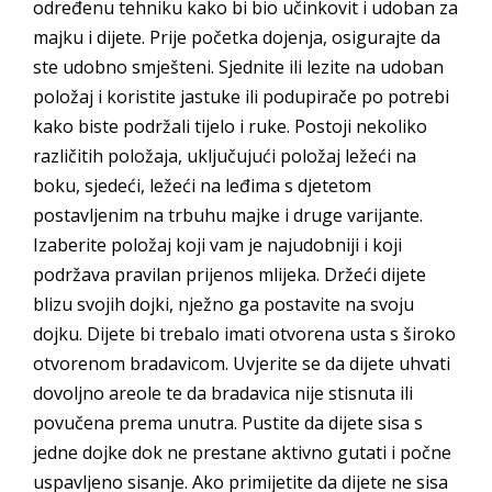
određenu tehniku kako bi bio učinkovit i udoban za
majku i dijete. Prije početka dojenja, osigurajte da
ste udobno smješteni. Sjednite ili lezite na udoban
položaj i koristite jastuke ili podupirače po potrebi
kako biste podržali tijelo i ruke. Postoji nekoliko
različitih položaja, uključujući položaj ležeći na
boku, sjedeći, ležeći na leđima s djetetom
postavljenim na trbuhu majke i druge varijante.
Izaberite položaj koji vam je najudobniji i koji
podržava pravilan prijenos mlijeka. Držeći dijete
blizu svojih dojki, nježno ga postavite na svoju
dojku. Dijete bi trebalo imati otvorena usta s široko
otvorenom bradavicom. Uvjerite se da dijete uhvati
dovoljno areole te da bradavica nije stisnuta ili
povučena prema unutra. Pustite da dijete sisa s
jedne dojke dok ne prestane aktivno gutati i počne
uspavljeno sisanje. Ako primijetite da dijete ne sisa