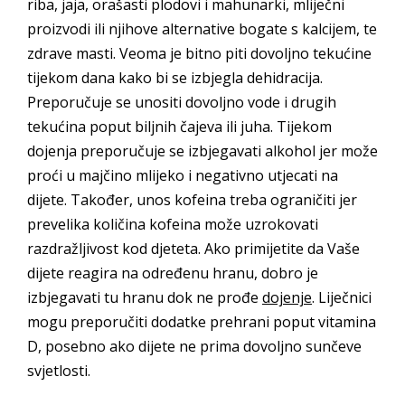
riba, jaja, orašasti plodovi i mahunarki, mliječni
proizvodi ili njihove alternative bogate s kalcijem, te
zdrave masti. Veoma je bitno piti dovoljno tekućine
tijekom dana kako bi se izbjegla dehidracija.
Preporučuje se unositi dovoljno vode i drugih
tekućina poput biljnih čajeva ili juha. Tijekom
dojenja preporučuje se izbjegavati alkohol jer može
proći u majčino mlijeko i negativno utjecati na
dijete. Također, unos kofeina treba ograničiti jer
prevelika količina kofeina može uzrokovati
razdražljivost kod djeteta. Ako primijetite da Vaše
dijete reagira na određenu hranu, dobro je
izbjegavati tu hranu dok ne prođe
dojenje
. Liječnici
mogu preporučiti dodatke prehrani poput vitamina
D, posebno ako dijete ne prima dovoljno sunčeve
svjetlosti.