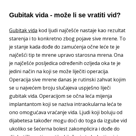
Gubitak vida - može li se vratiti vid?
Gubitak vida
kod ljudi najčešće nastaje kao rezultat
starenja i to konkretno zbog pojave sive mrene. To
je stanje kada dođe do zamućenja očne leće te je
najčešći tip te mrene upravo starosna mrena. Ona
je najčešće posljedica određenih ozljeda oka te je
jedini način na koji se može liječiti operacija.
Operacija sive mrene danas je rutinski zahvat kojim
se u najvećem broju slučajeva uspješno liječi
gubitak vida. Operacijom se očna leća mijenja
implantantom koji se naziva intraokularna leća te
ono omogućava vraćanje vida. Ljudi koji boluju od
dijabetesa također mogu doći do toga da izgube vid
ukoliko se šećerna bolest zakomplicira i dođe do