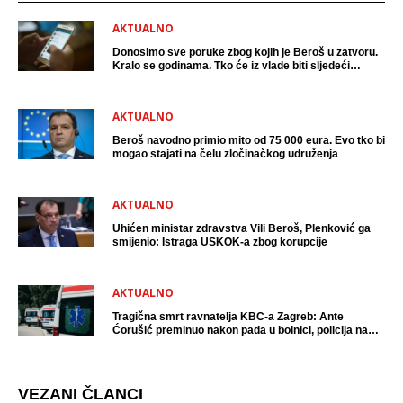
AKTUALNO
Donosimo sve poruke zbog kojih je Beroš u zatvoru.
Kralo se godinama. Tko će iz vlade biti sljedeći
uhićen?
AKTUALNO
Beroš navodno primio mito od 75 000 eura. Evo tko bi
mogao stajati na čelu zločinačkog udruženja
AKTUALNO
Uhićen ministar zdravstva Vili Beroš, Plenković ga
smijenio: Istraga USKOK-a zbog korupcije
AKTUALNO
Tragična smrt ravnatelja KBC-a Zagreb: Ante
Ćorušić preminuo nakon pada u bolnici, policija na
mjestu događaja
VEZANI ČLANCI