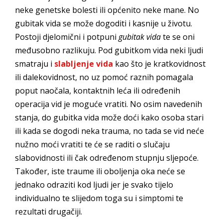
neke genetske bolesti ili općenito neke mane. No
gubitak vida se može dogoditi i kasnije u životu.
Postoji djelomični i potpuni
gubitak vida
te se oni
međusobno razlikuju. Pod gubitkom vida neki ljudi
smatraju i
slabljenje vida
kao što je kratkovidnost
ili dalekovidnost, no uz pomoć raznih pomagala
poput naočala, kontaktnih leća ili određenih
operacija vid je moguće vratiti. No osim navedenih
stanja, do gubitka vida može doći kako osoba stari
ili kada se dogodi neka trauma, no tada se vid neće
nužno moći vratiti te će se raditi o slučaju
slabovidnosti ili čak određenom stupnju sljepoće.
Također, iste traume ili oboljenja oka neće se
jednako odraziti kod ljudi jer je svako tijelo
individualno te slijedom toga su i simptomi te
rezultati drugačiji.