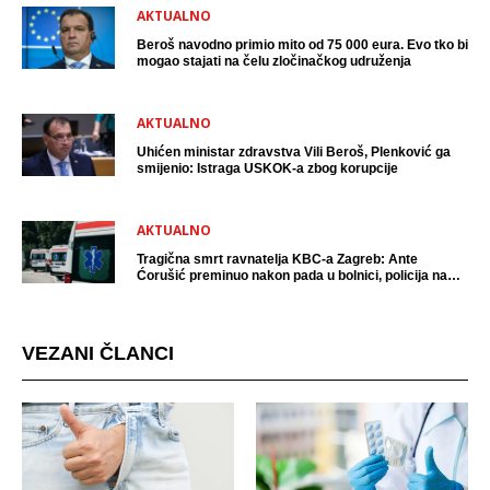
AKTUALNO
Beroš navodno primio mito od 75 000 eura. Evo tko bi
mogao stajati na čelu zločinačkog udruženja
AKTUALNO
Uhićen ministar zdravstva Vili Beroš, Plenković ga
smijenio: Istraga USKOK-a zbog korupcije
AKTUALNO
Tragična smrt ravnatelja KBC-a Zagreb: Ante
Ćorušić preminuo nakon pada u bolnici, policija na
mjestu događaja
VEZANI ČLANCI