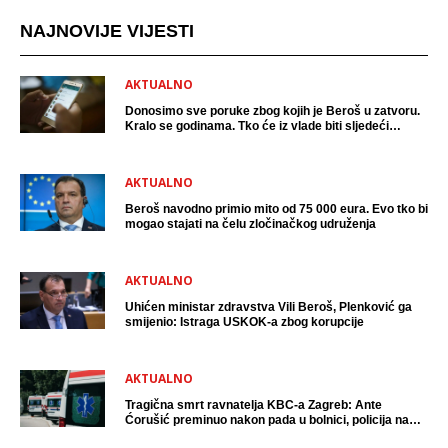
NAJNOVIJE VIJESTI
AKTUALNO
Donosimo sve poruke zbog kojih je Beroš u zatvoru.
Kralo se godinama. Tko će iz vlade biti sljedeći
uhićen?
AKTUALNO
Beroš navodno primio mito od 75 000 eura. Evo tko bi
mogao stajati na čelu zločinačkog udruženja
AKTUALNO
Uhićen ministar zdravstva Vili Beroš, Plenković ga
smijenio: Istraga USKOK-a zbog korupcije
AKTUALNO
Tragična smrt ravnatelja KBC-a Zagreb: Ante
Ćorušić preminuo nakon pada u bolnici, policija na
mjestu događaja