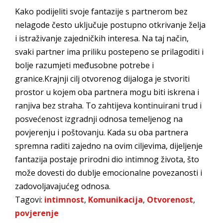
Kako podijeliti svoje fantazije s partnerom bez
nelagode često uključuje postupno otkrivanje želja
i istraživanje zajedničkih interesa. Na taj način,
svaki partner ima priliku postepeno se prilagoditi i
bolje razumjeti međusobne potrebe i
granice.Krajnji cilj otvorenog dijaloga je stvoriti
prostor u kojem oba partnera mogu biti iskrena i
ranjiva bez straha. To zahtijeva kontinuirani trud i
posvećenost izgradnji odnosa temeljenog na
povjerenju i poštovanju. Kada su oba partnera
spremna raditi zajedno na ovim ciljevima, dijeljenje
fantazija postaje prirodni dio intimnog života, što
može dovesti do dublje emocionalne povezanosti i
zadovoljavajućeg odnosa.
Tagovi:
intimnost
,
Komunikacija
,
Otvorenost
,
povjerenje