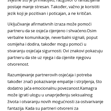
svjesne što je prihvatljivo, razgovor o fantazijama
postaje manje stresan. Također, važno je koristiti
jezik koji je pozitivan i poticajan, a ne kritičan.
Uključivanje afirmativnih izraza može pomoći
partneru da se osjeća cijenjeno i shvaćeno.Osim
verbalne komunikacije, neverbalni signali, poput
osmijeha i dodira, također mogu pomoći u
stvaranju osjećaja sigurnosti. Ovi znakovi pokazuju
partneru da ste uz njega i da cijenite njegovu
otvorenost.
Razumijevanje partnerovih osjećaja i potreba
također znači pokazivanje empatije i strpljenja, što
dodatno jača emocionalnu povezanost.Kamagra
može igrati ulogu u unaprjeđenju seksualnog
života i otvaranju novih mogućnosti za ostvarivanje
fantazija. Kada su partneri otvoreni za