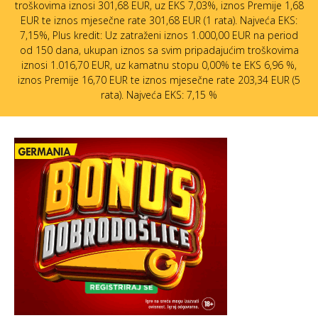
troškovima iznosi 301,68 EUR, uz EKS 7,03%, iznos Premije 1,68
EUR te iznos mjesečne rate 301,68 EUR (1 rata). Najveća EKS:
7,15%, Plus kredit: Uz zatraženi iznos 1.000,00 EUR na period
od 150 dana, ukupan iznos sa svim pripadajućim troškovima
iznosi 1.016,70 EUR, uz kamatnu stopu 0,00% te EKS 6,96 %,
iznos Premije 16,70 EUR te iznos mjesečne rate 203,34 EUR (5
rata). Najveća EKS: 7,15 %