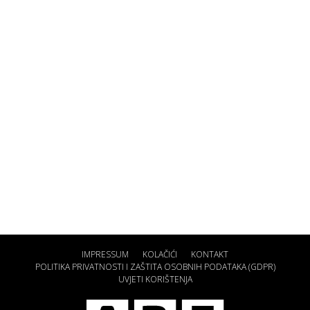
IMPRESSUM
KOLAČIĆI
KONTAKT
POLITIKA PRIVATNOSTI I ZAŠTITA OSOBNIH PODATAKA (GDPR)
UVJETI KORIŠTENJA