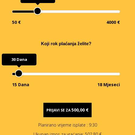
50 €
4000 €
Koji rok plaćanja želite?
30 Dana
15 Dana
18 Mjeseci
500,00 €
PRIJAVI SE ZA
Planirano vrijeme isplate
: 9:30
Ukupan iznos za vraćanje:
502,80 €