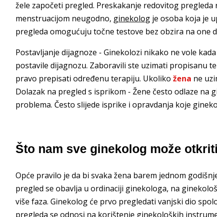
žele započeti pregled. Preskakanje redovitog pregleda
menstruacijom neugodno,
ginekolog
je osoba koja je 
pregleda omogućuju točne testove bez obzira na one d
Postavljanje dijagnoze - Ginekolozi nikako ne vole kada
postavile dijagnozu. Zaboravili ste uzimati propisanu t
pravo prepisati određenu terapiju. Ukoliko
žena
ne uzi
Dolazak na pregled s isprikom - Žene često odlaze na 
problema. Često slijede isprike i opravdanja koje ginek
Što nam sve ginekolog može otkrit
Opće pravilo je da bi svaka žena barem jednom godišnje
pregled se obavlja u ordinaciji ginekologa, na ginekolo
više faza. Ginekolog će prvo pregledati vanjski dio spol
pregleda se odnosi na korištenje ginekoloških instrume