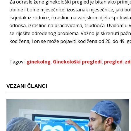
Za odrasle žene ginekološki pregled je bitan ako primij
obilne i bolne mjesečnice, izostanak mjesečnice, jaki b
iscjedak iz rodnice, izrasline na vanjskom djelu spolovila
odnosa, izrasline na bradavicama, trudnoća. Uvidom u
se riješite određenog problema. Važno je skrenuti pažnj
kod žena, i on se može pojaviti kod žena od 20. do 49. g
Tagovi:
ginekolog
,
Ginekološki pregledi
,
pregled
,
zd
VEZANI ČLANCI