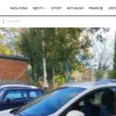
NASLOVNA
VIJESTI
SPORT
AKTUALNO
FINANCIJE
LIFE