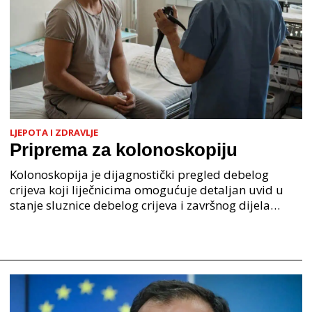
LJEPOTA I ZDRAVLJE
Priprema za kolonoskopiju
Kolonoskopija je dijagnostički pregled debelog
crijeva koji liječnicima omogućuje detaljan uvid u
stanje sluznice debelog crijeva i završnog dijela
tankog crijeva pomoću fleksibilnog instrumenta koji