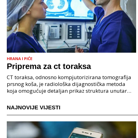
HRANA I PIĆE
Priprema za ct toraksa
CT toraksa, odnosno kompjutorizirana tomografija
prsnog koša, je radiološka dijagnostička metoda
koja omogućuje detaljan prikaz struktura unutar
prsnog koša. Za razliku od klasične rendgenske
snimke,
NAJNOVIJE VIJESTI