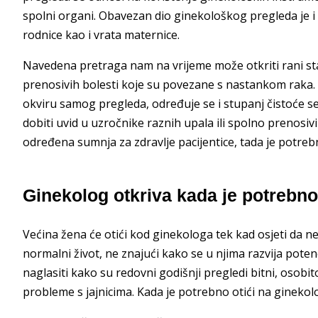
spolni organi. Obavezan dio ginekološkog pregleda je i t
rodnice kao i vrata maternice.
Navedena pretraga nam na vrijeme može otkriti rani sta
prenosivih bolesti koje su povezane s nastankom raka. C
okviru samog pregleda, određuje se i stupanj čistoće s
dobiti uvid u uzročnike raznih upala ili spolno prenosi
određena sumnja za zdravlje pacijentice, tada je potre
Ginekolog otkriva kada je potrebno
Većina žena će otići kod ginekologa tek kad osjeti da n
normalni život, ne znajući kako se u njima razvija poten
naglasiti kako su redovni godišnji pregledi bitni, osobi
probleme s jajnicima. Kada je potrebno otići na ginekol