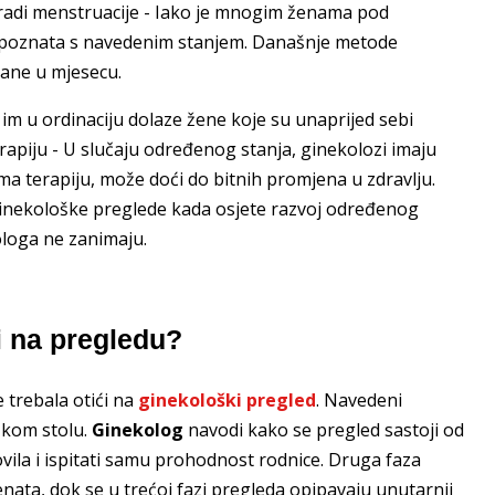
 radi menstruacije - Iako je mnogim ženama pod
upoznata s navedenim stanjem. Današnje metode
ane u mjesecu.
 im u ordinaciju dolaze žene koje su unaprijed sebi
erapiju - U slučaju određenog stanja, ginekolozi imaju
ma terapiju, može doći do bitnih promjena u zdravlju.
ginekološke preglede kada osjete razvoj određenog
ologa ne zanimaju.
i na pregledu?
 trebala otići na
ginekološki pregled
. Navedeni
škom stolu.
Ginekolog
navodi kako se pregled sastoji od
ovila i ispitati samu prohodnost rodnice. Druga faza
nata, dok se u trećoj fazi pregleda opipavaju unutarnji