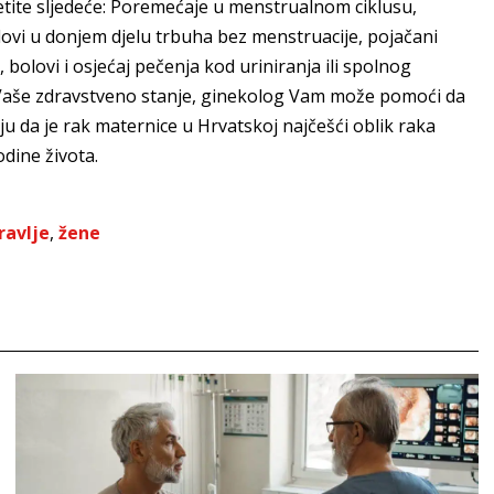
etite sljedeće: Poremećaje u menstrualnom ciklusu,
olovi u donjem djelu trbuha bez menstruacije, pojačani
, bolovi i osjećaj pečenja kod uriniranja ili spolnog
 Vaše zdravstveno stanje, ginekolog Vam može pomoći da
u da je rak maternice u Hrvatskoj najčešći oblik raka
odine života.
ravlje
,
žene