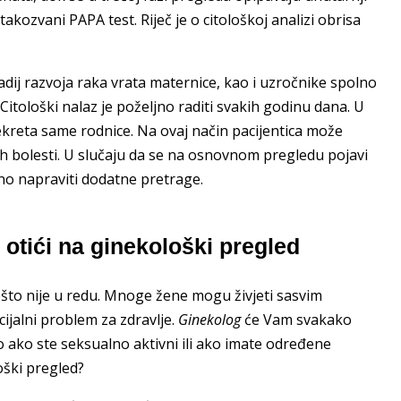
akozvani PAPA test. Riječ je o citološkoj analizi obrisa
dij razvoja raka vrata maternice, kao i uzročnike spolno
itološki nalaz je poželjno raditi svakih godinu dana. U
ekreta same rodnice. Na ovaj način pacijentica može
vih bolesti. U slučaju da se na osnovnom pregledu pojavi
bno napraviti dodatne pretrage.
 otići na ginekološki pregled
ešto nije u redu. Mnoge žene mogu živjeti sasvim
cijalni problem za zdravlje.
Ginekolog
će Vam svakako
to ako ste seksualno aktivni ili ako imate određene
oški pregled?