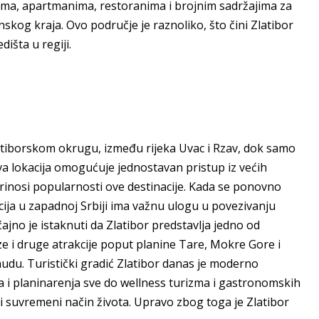
elima, apartmanima, restoranima i brojnim sadržajima za
inskog kraja. Ovo područje je raznoliko, što čini Zlatibor
išta u regiji.
Zlatiborskom okrugu, između rijeka Uvac i Rzav, dok samo
va lokacija omogućuje jednostavan pristup iz većih
rinosi popularnosti ove destinacije. Kada se ponovno
icija u zapadnoj Srbiji ima važnu ulogu u povezivanju
čajno je istaknuti da Zlatibor predstavlja jedno od
laze i druge atrakcije poput planine Tare, Mokre Gore i
du. Turistički gradić Zlatibor danas je moderno
ja i planinarenja sve do wellness turizma i gastronomskih
 i suvremeni način života. Upravo zbog toga je Zlatibor