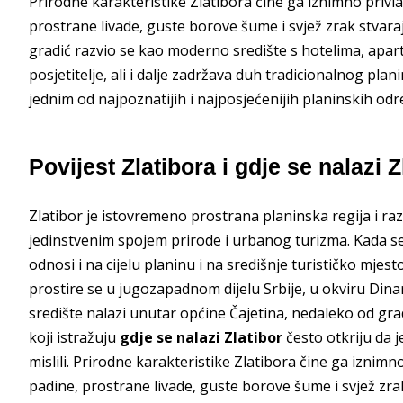
Prirodne karakteristike Zlatibora čine ga iznimno privl
prostrane livade, guste borove šume i svjež zrak stvaraju
gradić razvio se kao moderno središte s hotelima, apa
posjetitelje, ali i dalje zadržava duh tradicionalnog plan
jednim od najpoznatijih i najposjećenijih planinskih odred
Povijest Zlatibora i gdje se nalazi Z
Zlatibor je istovremeno prostrana planinska regija i razv
jedinstvenim spojem prirode i urbanog turizma. Kada se p
odnosi i na cijelu planinu i na središnje turističko mjest
prostire se u jugozapadnom dijelu Srbije, u okviru Din
središte nalazi unutar općine Čajetina, nedaleko od gr
koji istražuju
gdje se nalazi Zlatibor
često otkriju da 
mislili. Prirodne karakteristike Zlatibora čine ga iznimn
padine, prostrane livade, guste borove šume i svjež zrak