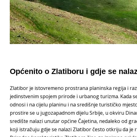
Općenito o Zlatiboru i gdje se nalaz
Zlatibor je istovremeno prostrana planinska regija i razv
jedinstvenim spojem prirode i urbanog turizma. Kada se
odnosi i na cijelu planinu i na središnje turističko mjest
prostire se u jugozapadnom dijelu Srbije, u okviru Din
središte nalazi unutar općine Čajetina, nedaleko od gr
koji istražuju gdje se nalazi Zlatibor često otkriju da j