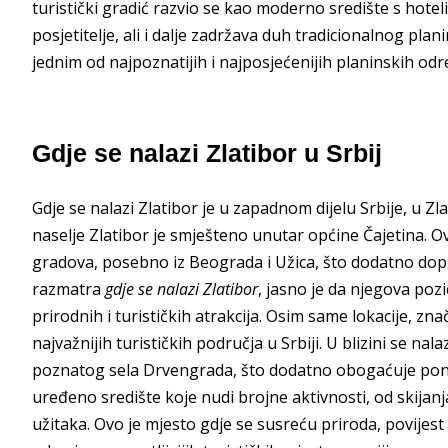
turistički gradić razvio se kao moderno središte s hot
posjetitelje, ali i dalje zadržava duh tradicionalnog plan
jednim od najpoznatijih i najposjećenijih planinskih odred
Gdje se nalazi Zlatibor u Srbij
Gdje se nalazi Zlatibor je u zapadnom dijelu Srbije, u 
naselje Zlatibor je smješteno unutar općine Čajetina. O
gradova, posebno iz Beograda i Užica, što dodatno dop
razmatra
gdje se nalazi Zlatibor
, jasno je da njegova poz
prirodnih i turističkih atrakcija. Osim same lokacije, zna
najvažnijih turističkih područja u Srbiji. U blizini se na
poznatog sela Drvengrada, što dodatno obogaćuje ponu
uređeno središte koje nudi brojne aktivnosti, od skijan
užitaka. Ovo je mjesto gdje se susreću priroda, povijest