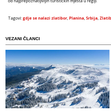
od najprepoznatljivijih turističkih mjesta u regiji.
Tagovi:
gdje se nalazi zlatibor
,
Planina
,
Srbija
,
Zlati
VEZANI ČLANCI