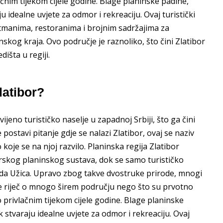
ačnim tijekom cijele godine. Blage planinske padine,
 idealne uvjete za odmor i rekreaciju. Ovaj turistički
rtmanima, restoranima i brojnim sadržajima za
inskog kraja. Ovo područje je raznoliko, što čini Zlatibor
išta u regiji.
latibor?
ijeno turističko naselje u zapadnoj Srbiji, što ga čini
ostavi pitanje gdje se nalazi Zlatibor, ovaj se naziv
o koje se na njoj razvilo. Planinska regija Zlatibor
arskog planinskog sustava, dok se samo turističko
ada Užica. Upravo zbog takve dvostruke prirode, mnogi
je riječ o mnogo širem području nego što su prvotno
o privlačnim tijekom cijele godine. Blage planinske
 stvaraju idealne uvjete za odmor i rekreaciju. Ovaj