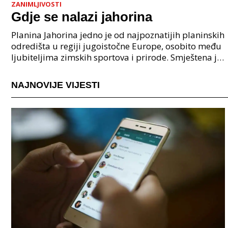
ZANIMLJIVOSTI
Gdje se nalazi jahorina
Planina Jahorina jedno je od najpoznatijih planinskih
odredišta u regiji jugoistočne Europe, osobito među
ljubiteljima zimskih sportova i prirode. Smještena je
u blizini glavnog grada Sarajevo, te ova
NAJNOVIJE VIJESTI