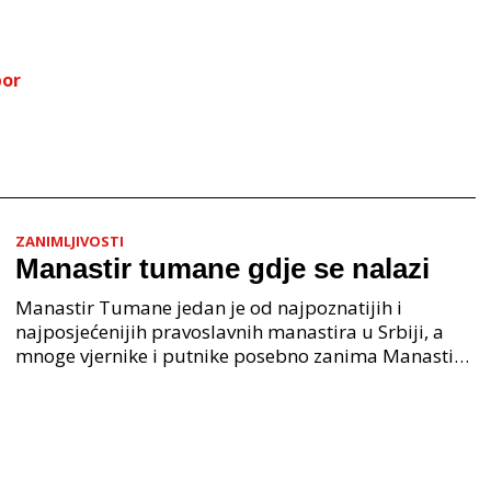
bor
ZANIMLJIVOSTI
Manastir tumane gdje se nalazi
Manastir Tumane jedan je od najpoznatijih i
najposjećenijih pravoslavnih manastira u Srbiji, a
mnoge vjernike i putnike posebno zanima Manastir
tumane gdje se nalazi i kakva je njegova povijest.
Kod p