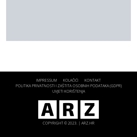
IMPRESSUM
KOLAČIĆI
KONTAKT
POLITIKA PRIVATNOSTI I ZAŠTITA OSOBNIH PODATAKA (GDPR)
UVJETI KORIŠTENJA
COPYRIGHT © 2023. | ARZ.HR