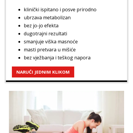
klinički ispitano i posve prirodno
ubrzava metabolizan
bez jo-jo efekta
dugotrajni rezultati
smanjuje viška masnoće
masti pretvara u mišiće
bez vježbanja i teškog napora
NARUĆI JEDNIM KLIKOM