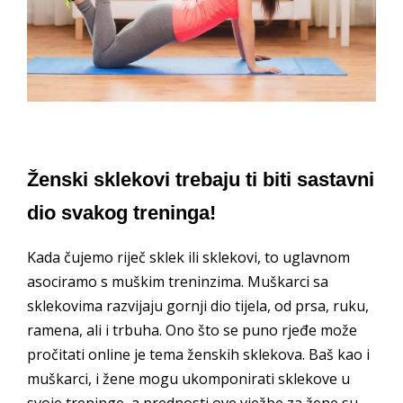
Ženski sklekovi trebaju ti biti sastavni
dio svakog treninga!
Kada čujemo riječ sklek ili sklekovi, to uglavnom
asociramo s muškim treninzima. Muškarci sa
sklekovima razvijaju gornji dio tijela, od prsa, ruku,
ramena, ali i trbuha. Ono što se puno rjeđe može
pročitati online je tema ženskih sklekova. Baš kao i
muškarci, i žene mogu ukomponirati sklekove u
svoje treninge, a prednosti ove vježbe za žene su