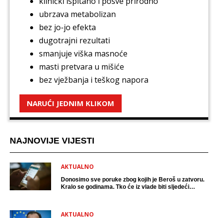
klinički ispitano i posve prirodno
ubrzava metabolizan
bez jo-jo efekta
dugotrajni rezultati
smanjuje viška masnoće
masti pretvara u mišiće
bez vježbanja i teškog napora
NARUĆI JEDNIM KLIKOM
NAJNOVIJE VIJESTI
AKTUALNO
Donosimo sve poruke zbog kojih je Beroš u zatvoru.
Kralo se godinama. Tko će iz vlade biti sljedeći
uhićen?
AKTUALNO