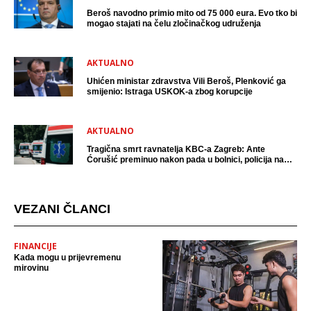
Beroš navodno primio mito od 75 000 eura. Evo tko bi
mogao stajati na čelu zločinačkog udruženja
AKTUALNO
Uhićen ministar zdravstva Vili Beroš, Plenković ga
smijenio: Istraga USKOK-a zbog korupcije
AKTUALNO
Tragična smrt ravnatelja KBC-a Zagreb: Ante
Ćorušić preminuo nakon pada u bolnici, policija na
mjestu događaja
VEZANI ČLANCI
FINANCIJE
Kada mogu u prijevremenu
mirovinu