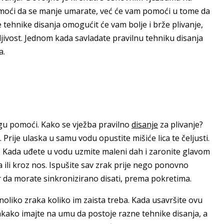
omoći da se manje umarate, već će vam pomoći u tome da
 tehnike disanja omogućit će vam bolje i brže plivanje,
ljivost. Jednom kada savladate pravilnu tehniku disanja
a.
ogu pomoći. Kako se vježba pravilno
disanje
za plivanje?
. Prije ulaska u samu vodu opustite mišiće lica te čeljusti.
e. Kada uđete u vodu uzmite maleni dah i zaronite glavom
 ili kroz nos. Ispušite sav zrak prije nego ponovno
zir da morate sinkronizirano disati, prema pokretima.
oliko zraka koliko im zaista treba. Kada usavršite ovu
akako imajte na umu da postoje razne tehnike disanja, a