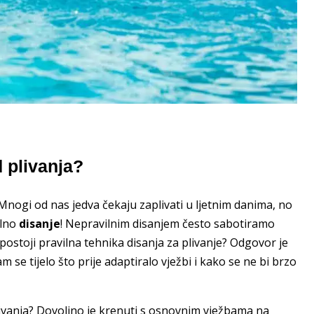
d plivanja?
 Mnogi od nas jedva čekaju zaplivati u ljetnim danima, no
ilno
disanje
! Nepravilnim disanjem često sabotiramo
postoji pravilna tehnika disanja za plivanje? Odgovor je
 se tijelo što prije adaptiralo vježbi i kako se ne bi brzo
plivanja? Dovoljno je krenuti s osnovnim vježbama na