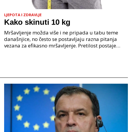
LJEPOTA I ZDRAVLJE
Kako skinuti 10 kg
Mršavljenje možda više i ne pripada u tabu teme
današnjice, no često se postavljaju razna pitanja
vezana za efikasno mršavljenje. Pretilost postaje
svojevrsna bolest današnjice, stoga ne čudi da se mn