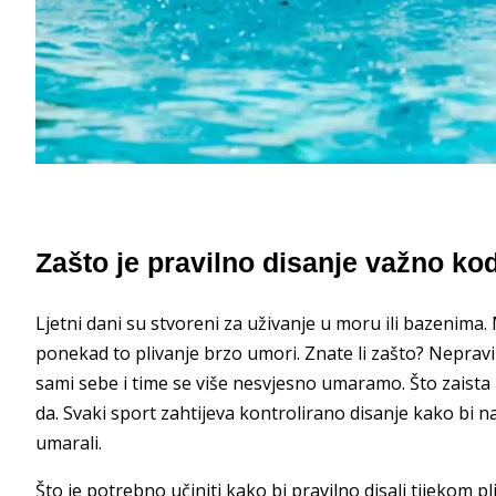
Zašto je pravilno disanje važno ko
Ljetni dani su stvoreni za uživanje u moru ili bazenima.
ponekad to plivanje brzo umori. Znate li zašto? Neprav
sami sebe i time se više nesvjesno umaramo. Što zaista 
da. Svaki sport zahtijeva kontrolirano disanje kako bi nam
umarali.
Što je potrebno učiniti kako bi pravilno disali tijekom 