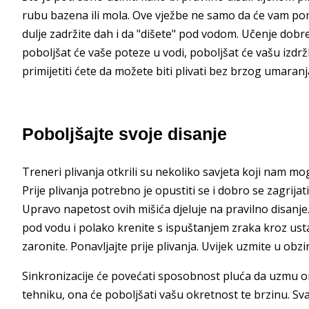
rubu bazena ili mola. Ove vježbe ne samo da će vam p
dulje zadržite dah i da "dišete" pod vodom. Učenje dobre
poboljšat će vaše poteze u vodi, poboljšat će vašu izdrž
primijetiti ćete da možete biti plivati bez brzog umaranj
Poboljšajte svoje disanje
Treneri plivanja otkrili su nekoliko savjeta koji nam m
Prije plivanja potrebno je opustiti se i dobro se zagrijati
Upravo napetost ovih mišića djeluje na pravilno disanj
pod vodu i polako krenite s ispuštanjem zraka kroz usta
zaronite. Ponavljajte prije plivanja. Uvijek uzmite u ob
Sinkronizacije će povećati sposobnost pluća da uzmu on
tehniku, ona će poboljšati vašu okretnost te brzinu. Sv