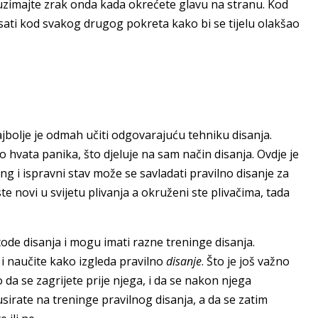
ul uzimajte zrak onda kada okrećete glavu na stranu. Kod
isati kod svakog drugog pokreta kako bi se tijelu olakšao
ajbolje je odmah učiti odgovarajuću tehniku disanja.
to hvata panika, što djeluje na sam način disanja. Ovdje je
ing i ispravni stav može se savladati pravilno disanje za
ste novi u svijetu plivanja a okruženi ste plivačima, tada
tode disanja i mogu imati razne treninge disanja.
a i naučite kako izgleda pravilno
disanje
. Što je još važno
o da se zagrijete prije njega, i da se nakon njega
sirate na treninge pravilnog disanja, a da se zatim