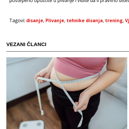
postepeno upustite u plivanje i vidite da li pravilno dišete
Tagovi:
disanje
,
Plivanje
,
tehnike disanja
,
trening
,
V
VEZANI ČLANCI