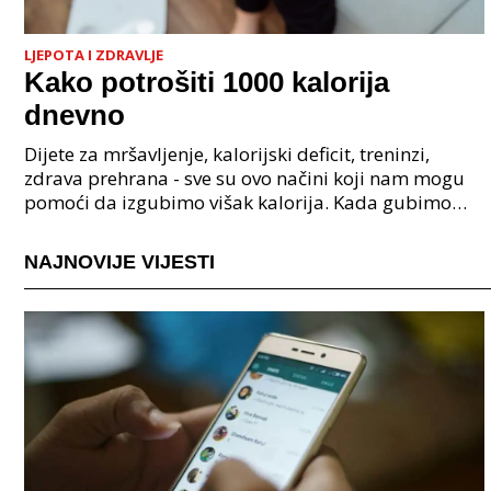
LJEPOTA I ZDRAVLJE
Kako potrošiti 1000 kalorija
dnevno
Dijete za mršavljenje, kalorijski deficit, treninzi,
zdrava prehrana - sve su ovo načini koji nam mogu
pomoći da izgubimo višak kalorija. Kada gubimo
višak kalorija smanjujemo tjelesnu težinu, što u k
NAJNOVIJE VIJESTI