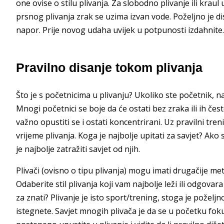
one ovise o stilu plivanja. Za slobodno plivanje ili kra
prsnog plivanja zrak se uzima izvan vode. Poželjno je d
napor. Prije novog udaha uvijek u potpunosti izdahnite.
Pravilno disanje tokom plivanja
Što je s početnicima u plivanju? Ukoliko ste početnik, n
Mnogi početnici se boje da će ostati bez zraka ili ih čes
važno opustiti se i ostati koncentrirani. Uz pravilni tren
vrijeme plivanja. Koga je najbolje upitati za savjet? Ako 
je najbolje zatražiti savjet od njih.
Plivači (ovisno o tipu plivanja) mogu imati drugačije me
Odaberite stil plivanja koji vam najbolje leži ili odgovar
za znati? Plivanje je isto sport/trening, stoga je poželjn
istegnete. Savjet mnogih plivača je da se u početku foku