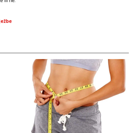
 ili ne.
ježbe