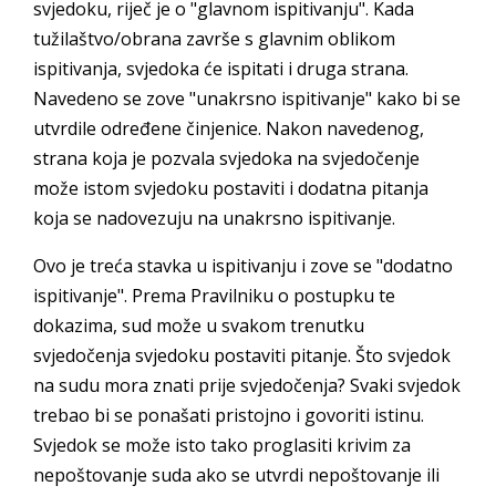
svjedoku, riječ je o "glavnom ispitivanju". Kada
tužilaštvo/obrana završe s glavnim oblikom
ispitivanja, svjedoka će ispitati i druga strana.
Navedeno se zove "unakrsno ispitivanje" kako bi se
utvrdile određene činjenice. Nakon navedenog,
strana koja je pozvala svjedoka na svjedočenje
može istom svjedoku postaviti i dodatna pitanja
koja se nadovezuju na unakrsno ispitivanje.
Ovo je treća stavka u ispitivanju i zove se "dodatno
ispitivanje". Prema Pravilniku o postupku te
dokazima, sud može u svakom trenutku
svjedočenja svjedoku postaviti pitanje. Što svjedok
na sudu mora znati prije svjedočenja? Svaki svjedok
trebao bi se ponašati pristojno i govoriti istinu.
Svjedok se može isto tako proglasiti krivim za
nepoštovanje suda ako se utvrdi nepoštovanje ili