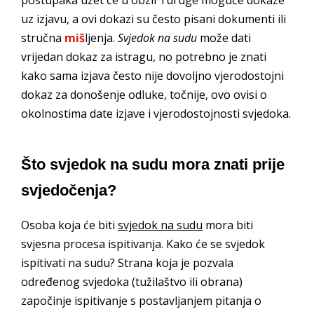
postupaka uzet će u obzir i druge moguće dokaze
uz izjavu, a ovi dokazi su često pisani dokumenti ili
stručna
miš
ljenja.
Svjedok na sudu
može dati
vrijedan dokaz za istragu, no potrebno je znati
kako sama izjava često nije dovoljno vjerodostojni
dokaz za donošenje odluke, točnije, ovo ovisi o
okolnostima date izjave i vjerodostojnosti svjedoka.
Što svjedok na sudu mora znati prije
svjedočenja?
Osoba koja će biti
svjedok na sudu
mora biti
svjesna procesa ispitivanja. Kako će se svjedok
ispitivati na sudu? Strana koja je pozvala
određenog svjedoka (tužilaštvo ili obrana)
započinje ispitivanje s postavljanjem pitanja o