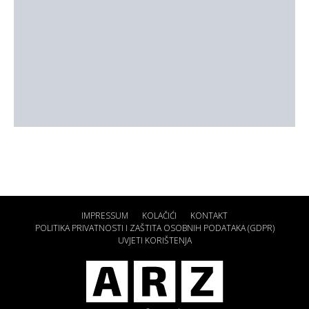
IMPRESSUM
KOLAČIĆI
KONTAKT
POLITIKA PRIVATNOSTI I ZAŠTITA OSOBNIH PODATAKA (GDPR)
UVJETI KORIŠTENJA