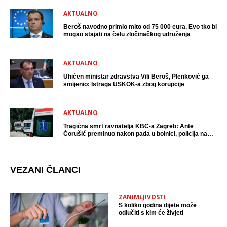
AKTUALNO
Beroš navodno primio mito od 75 000 eura. Evo tko bi
mogao stajati na čelu zločinačkog udruženja
AKTUALNO
Uhićen ministar zdravstva Vili Beroš, Plenković ga
smijenio: Istraga USKOK-a zbog korupcije
AKTUALNO
Tragična smrt ravnatelja KBC-a Zagreb: Ante
Ćorušić preminuo nakon pada u bolnici, policija na
mjestu događaja
VEZANI ČLANCI
ZANIMLJIVOSTI
S koliko godina dijete može
odlučiti s kim će živjeti