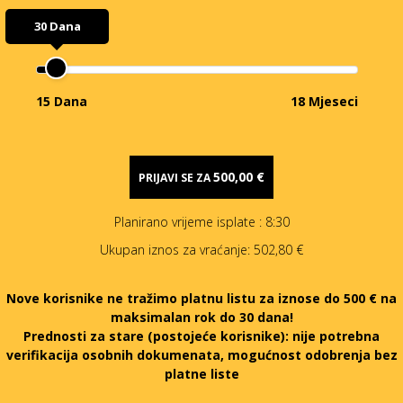
30 Dana
15 Dana
18 Mjeseci
500,00 €
PRIJAVI SE ZA
Planirano vrijeme isplate
: 8:30
Ukupan iznos za vraćanje:
502,80 €
Nove korisnike ne tražimo platnu listu za iznose do 500 € na
maksimalan rok do 30 dana!
Prednosti za stare (postojeće korisnike):
nije potrebna
verifikacija osobnih dokumenata, mogućnost odobrenja bez
platne liste