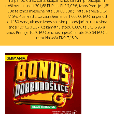
na period od 30 dana, ukupan iznos sa svim pripadajućim
troškovima iznosi 301,68 EUR, uz EKS 7,03%, iznos Premije 1,68
EUR te iznos mjesečne rate 301,68 EUR (1 rata). Najveća EKS:
7,15%, Plus kredit: Uz zatraženi iznos 1.000,00 EUR na period
od 150 dana, ukupan iznos sa svim pripadajućim troškovima
iznosi 1.016,70 EUR, uz kamatnu stopu 0,00% te EKS 6,96 %,
iznos Premije 16,70 EUR te iznos mjesečne rate 203,34 EUR (5
rata). Najveća EKS: 7,15 %