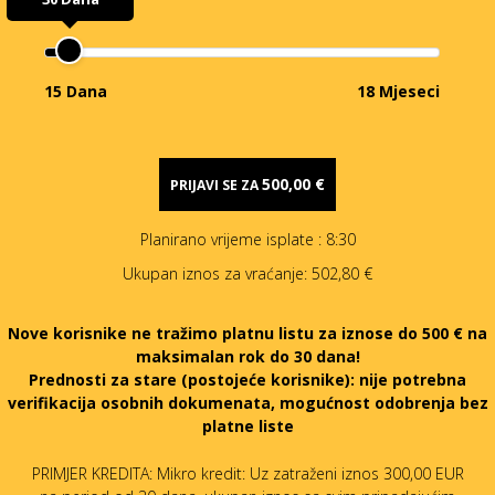
15 Dana
18 Mjeseci
500,00 €
PRIJAVI SE ZA
Planirano vrijeme isplate
: 8:30
Ukupan iznos za vraćanje:
502,80 €
Nove korisnike ne tražimo platnu listu za iznose do 500 € na
maksimalan rok do 30 dana!
Prednosti za stare (postojeće korisnike):
nije potrebna
verifikacija osobnih dokumenata, mogućnost odobrenja bez
platne liste
PRIMJER KREDITA: Mikro kredit: Uz zatraženi iznos 300,00 EUR