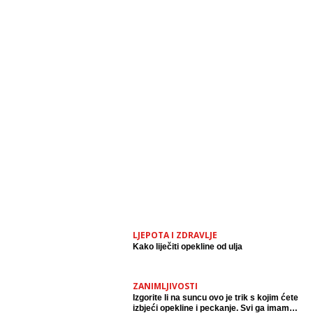
LJEPOTA I ZDRAVLJE
Kako liječiti opekline od ulja
ZANIMLJIVOSTI
Izgorite li na suncu ovo je trik s kojim ćete
izbjeći opekline i peckanje. Svi ga imamo