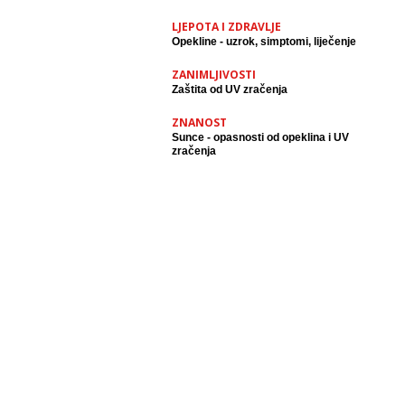
doma a nije jogurt
LJEPOTA I ZDRAVLJE
Opekline - uzrok, simptomi, liječenje
ZANIMLJIVOSTI
Zaštita od UV zračenja
ZNANOST
Sunce - opasnosti od opeklina i UV
zračenja