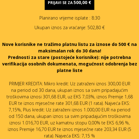
500,00 €
PRIJAVI SE ZA
Planirano vrijeme isplate
: 8:30
Ukupan iznos za vraćanje:
502,80 €
Nove korisnike ne tražimo platnu listu za iznose do 500 € na
maksimalan rok do 30 dana!
Prednosti za stare (postojeće korisnike):
nije potrebna
verifikacija osobnih dokumenata, mogućnost odobrenja bez
platne liste
PRIMJER KREDITA: Mikro kredit: Uz zatraženi iznos 300,00 EUR
na period od 30 dana, ukupan iznos sa svim pripadajućim
troškovima iznosi 301,68 EUR, uz EKS 7,03%, iznos Premije 1,68
EUR te iznos mjesečne rate 301,68 EUR (1 rata). Najveća EKS:
7,15%, Plus kredit: Uz zatraženi iznos 1.000,00 EUR na period
od 150 dana, ukupan iznos sa svim pripadajućim troškovima
iznosi 1.016,70 EUR, uz kamatnu stopu 0,00% te EKS 6,96 %,
iznos Premije 16,70 EUR te iznos mjesečne rate 203,34 EUR (5
rata). Najveća EKS: 7,15 %