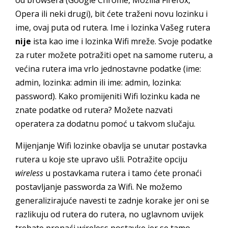
od browsera (Google Chrome, Mozilla Firefox,
Opera ili neki drugi), bit ćete traženi novu lozinku i
ime, ovaj puta od rutera. Ime i lozinka Vašeg rutera
nije
ista kao ime i lozinka Wifi mreže. Svoje podatke
za ruter možete potražiti opet na samome ruteru, a
većina rutera ima vrlo jednostavne podatke (ime:
admin, lozinka: admin ili ime: admin, lozinka:
password). Kako promijeniti Wifi lozinku kada ne
znate podatke od rutera? Možete nazvati
operatera za dodatnu pomoć u takvom slučaju.
Mijenjanje Wifi lozinke obavlja se unutar postavka
rutera u koje ste upravo ušli. Potražite opciju
wireless
u postavkama rutera i tamo ćete pronaći
postavljanje passworda za Wifi. Ne možemo
generalizirajuće navesti te zadnje korake jer oni se
razlikuju od rutera do rutera, no uglavnom uvijek