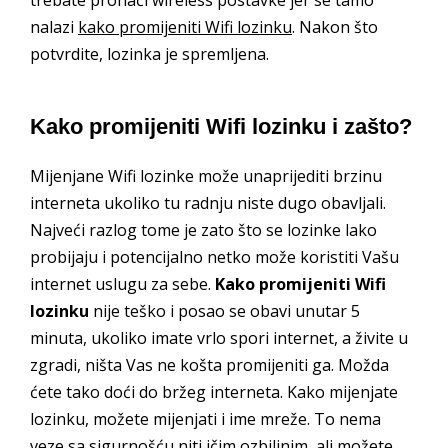
trebate pronaći wireless postavke jer se tamo
nalazi
kako promijeniti Wifi lozinku
. Nakon što
potvrdite, lozinka je spremljena.
Kako promijeniti Wifi lozinku i zašto?
Mijenjane Wifi lozinke može unaprijediti brzinu
interneta ukoliko tu radnju niste dugo obavljali.
Najveći razlog tome je zato što se lozinke lako
probijaju i potencijalno netko može koristiti Vašu
internet uslugu za sebe.
Kako promijeniti Wifi
lozinku
nije teško i posao se obavi unutar 5
minuta, ukoliko imate vrlo spori internet, a živite u
zgradi, ništa Vas ne košta promijeniti ga. Možda
ćete tako doći do bržeg interneta. Kako mijenjate
lozinku, možete mijenjati i ime mreže. To nema
veze sa sigurnošću niti ičim ozbiljnim, ali možete