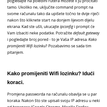
pogledajte na poleđini rutera možete li ju pročitati
tamo. Ukoliko ne, uključite command prompt na
svome računalu tako da upišete točno te dvije riječi
nakon što kliknete start na donjem lijevom dijelu
ekrana. Kad ste ušli, ukucajte
ipconfig
i prompt će
Vam izbaciti neke podatke. Potražite
default gateway
i pogledajte broj pored - to je Vaša IP adresa.
Kako
promijeniti Wifi lozinku
? Pozabavimo se sada tim
pitanjem.
Kako promijeniti Wifi lozinku? Idući
koraci.
Promjena passworda na računalu obavlja se u par
koraka. Nakon što ste upisali svoju IP adresu u neki