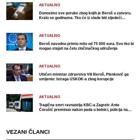
AKTUALNO
Donosimo sve poruke zbog kojih je Beroš u zatvoru.
Kralo se godinama. Tko će iz vlade biti sljedeći
uhićen?
AKTUALNO
Beroš navodno primio mito od 75 000 eura. Evo tko bi
mogao stajati na čelu zločinačkog udruženja
AKTUALNO
Uhićen ministar zdravstva Vili Beroš, Plenković ga
smijenio: Istraga USKOK-a zbog korupcije
AKTUALNO
Tragična smrt ravnatelja KBC-a Zagreb: Ante
Ćorušić preminuo nakon pada u bolnici, policija na
mjestu događaja
VEZANI ČLANCI