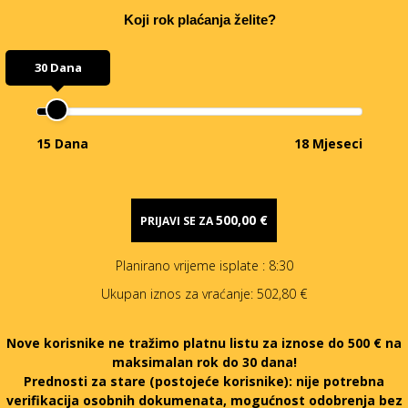
Koji rok plaćanja želite?
30 Dana
15 Dana
18 Mjeseci
500,00 €
PRIJAVI SE ZA
Planirano vrijeme isplate
: 8:30
Ukupan iznos za vraćanje:
502,80 €
Nove korisnike ne tražimo platnu listu za iznose do 500 € na
maksimalan rok do 30 dana!
Prednosti za stare (postojeće korisnike):
nije potrebna
verifikacija osobnih dokumenata, mogućnost odobrenja bez