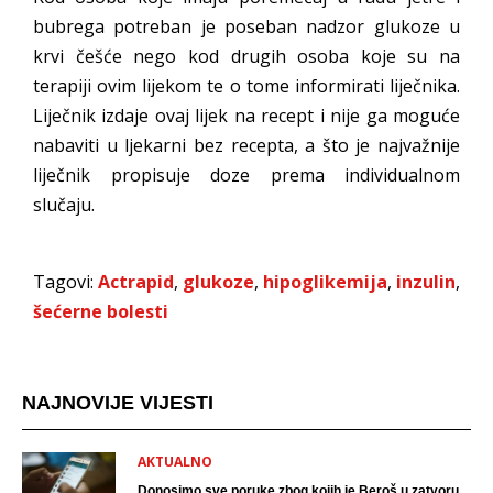
bubrega potreban je poseban nadzor glukoze u
krvi češće nego kod drugih osoba koje su na
terapiji ovim lijekom te o tome informirati liječnika.
Liječnik izdaje ovaj lijek na recept i nije ga moguće
nabaviti u ljekarni bez recepta, a što je najvažnije
liječnik propisuje doze prema individualnom
slučaju.
Tagovi:
Actrapid
,
glukoze
,
hipoglikemija
,
inzulin
,
šećerne bolesti
NAJNOVIJE VIJESTI
AKTUALNO
Donosimo sve poruke zbog kojih je Beroš u zatvoru.