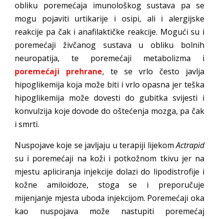
obliku poremećaja imunološkog sustava pa se
mogu pojaviti urtikarije i osipi, ali i alergijske
reakcije pa čak i anafilaktičke reakcije. Mogući su i
poremećaji živčanog sustava u obliku bolnih
neuropatija, te poremećaji metabolizma i
poremećaji prehrane
, te se vrlo često javlja
hipoglikemija koja može biti i vrlo opasna jer teška
hipoglikemija može dovesti do gubitka svijesti i
konvulzija koje dovode do oštećenja mozga, pa čak
i smrti.
Nuspojave koje se javljaju u terapiji lijekom
Actrapid
su i poremećaji na koži i potkožnom tkivu jer na
mjestu apliciranja injekcije dolazi do lipodistrofije i
kožne amiloidoze, stoga se i preporučuje
mijenjanje mjesta uboda injekcijom. Poremećaji oka
kao nuspojava može nastupiti poremećaj