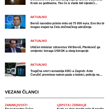
Kralo se godinama. Tko će iz vlade biti sljedeći
uhićen?
AKTUALNO
Beroš navodno primio mito od 75 000 eura. Evo tko bi
mogao stajati na čelu zločinačkog udruženja
AKTUALNO
Uhićen ministar zdravstva Vili Beroš, Plenković ga
smijenio: Istraga USKOK-a zbog korupcije
AKTUALNO
Tragična smrt ravnatelja KBC-a Zagreb: Ante
Ćorušić preminuo nakon pada u bolnici, policija na
mjestu događaja
VEZANI ČLANCI
ZANIMLJIVOSTI
LJEPOTA I ZDRAVLJE