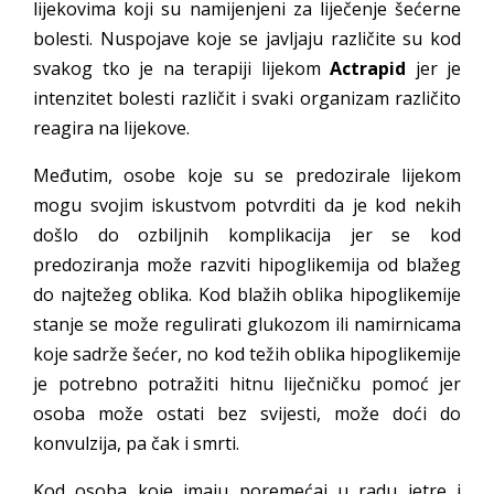
lijekovima koji su namijenjeni za liječenje šećerne
bolesti. Nuspojave koje se javljaju različite su kod
svakog tko je na terapiji lijekom
Actrapid
jer je
intenzitet bolesti različit i svaki organizam različito
reagira na lijekove.
Međutim, osobe koje su se predozirale lijekom
mogu svojim iskustvom potvrditi da je kod nekih
došlo do ozbiljnih komplikacija jer se kod
predoziranja može razviti hipoglikemija od blažeg
do najtežeg oblika. Kod blažih oblika hipoglikemije
stanje se može regulirati glukozom ili namirnicama
koje sadrže šećer, no kod težih oblika hipoglikemije
je potrebno potražiti hitnu liječničku pomoć jer
osoba može ostati bez svijesti, može doći do
konvulzija, pa čak i smrti.
Kod osoba koje imaju poremećaj u radu jetre i