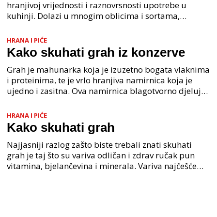
hranjivoj vrijednosti i raznovrsnosti upotrebe u
kuhinji. Dolazi u mnogim oblicima i sortama,
uključujući bijeli, crveni, smeđi, crni, šareni i mnoge
dru
HRANA I PIĆE
Kako skuhati grah iz konzerve
Grah je mahunarka koja je izuzetno bogata vlaknima
i proteinima, te je vrlo hranjiva namirnica koja je
ujedno i zasitna. Ova namirnica blagotvorno djeluje
na kardiovaskularni sustav ljudskog organizma
HRANA I PIĆE
Kako skuhati grah
Najjasniji razlog zašto biste trebali znati skuhati
grah je taj što su variva odličan i zdrav ručak pun
vitamina, bjelančevina i minerala. Variva najčešće
možete jesti najmanje 2 dana, tako da ne mora