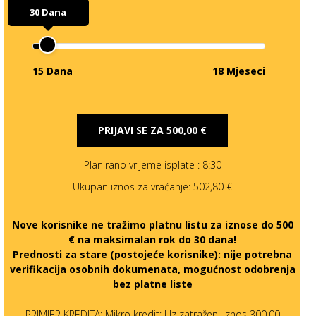
30 Dana
15 Dana
18 Mjeseci
PRIJAVI SE ZA
500,00 €
Planirano vrijeme isplate
: 8:30
Ukupan iznos za vraćanje:
502,80 €
Nove korisnike ne tražimo platnu listu za iznose do 500
€ na maksimalan rok do 30 dana!
Prednosti za stare (postojeće korisnike):
nije potrebna
verifikacija osobnih dokumenata, mogućnost odobrenja
bez platne liste
PRIMJER KREDITA: Mikro kredit: Uz zatraženi iznos 300,00