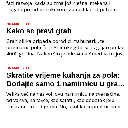
fazi razvoja, kada su zrna još nježna, mekana i
bogata prirodnim okusom. Za razliku od potpuno
zrelog suhog graha koji zahtijeva dugotrajno
namakan
HRANA I PIĆE
Kako se pravi grah
Grah biljka pripada porodici mahunarki, te
originalno potječe iz Amerike gdje se uzgajao preko
4000 godina. Nakon što je otkrivena Ameriha uz još
mnogo biljaka prenesena je u Europu zbog njegove
hranj
HRANA I PIĆE
Skratite vrijeme kuhanja za pola:
Dodajte samo 1 namirnicu u grah i
bit će gotov za čas posla
Velika većina nas voli ovu namirnicu na sve načine,
od variva, na tavče, kao salatu, kao dodatak jelu,
pasirani pire od graha. No, ukoliko kupujemo suhi
grah vrijeme pripreme je podosta dugo jer ga je