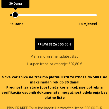
30 Dana
15 Dana
18 Mjeseci
500,00 €
PRIJAVI SE ZA
Planirano vrijeme isplate
: 8:30
Ukupan iznos za vraćanje:
502,80 €
Nove korisnike ne tražimo platnu listu za iznose do 500 € na
maksimalan rok do 30 dana!
Prednosti za stare (postojeće korisnike):
nije potrebna
verifikacija osobnih dokumenata, mogućnost odobrenja bez
platne liste
PRIMJER KREDITA: Mikro kredit: Uz zatraženi iznos 300,00 EUR