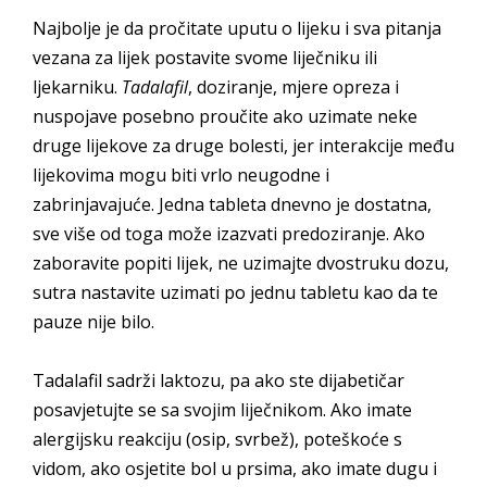
Najbolje je da pročitate uputu o lijeku i sva pitanja
vezana za lijek postavite svome liječniku ili
ljekarniku.
Tadalafil
, doziranje, mjere opreza i
nuspojave posebno proučite ako uzimate neke
druge lijekove za druge bolesti, jer interakcije među
lijekovima mogu biti vrlo neugodne i
zabrinjavajuće. Jedna tableta dnevno je dostatna,
sve više od toga može izazvati predoziranje. Ako
zaboravite popiti lijek, ne uzimajte dvostruku dozu,
sutra nastavite uzimati po jednu tabletu kao da te
pauze nije bilo.
Tadalafil sadrži laktozu, pa ako ste dijabetičar
posavjetujte se sa svojim liječnikom. Ako imate
alergijsku reakciju (osip, svrbež), poteškoće s
vidom, ako osjetite bol u prsima, ako imate dugu i