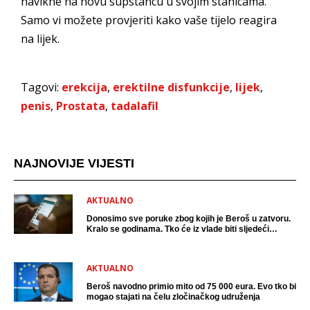
navikne na novu supstancu u svojim stanicama.
Samo vi možete provjeriti kako vaše tijelo reagira
na lijek.
Tagovi:
erekcija
,
erektilne disfunkcije
,
lijek
,
penis
,
Prostata
,
tadalafil
NAJNOVIJE VIJESTI
AKTUALNO
Donosimo sve poruke zbog kojih je Beroš u zatvoru.
Kralo se godinama. Tko će iz vlade biti sljedeći
uhićen?
AKTUALNO
Beroš navodno primio mito od 75 000 eura. Evo tko bi
mogao stajati na čelu zločinačkog udruženja