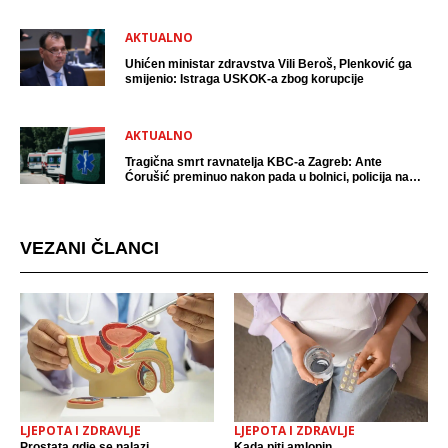
AKTUALNO
Uhićen ministar zdravstva Vili Beroš, Plenković ga
smijenio: Istraga USKOK-a zbog korupcije
AKTUALNO
Tragična smrt ravnatelja KBC-a Zagreb: Ante
Ćorušić preminuo nakon pada u bolnici, policija na
mjestu događaja
VEZANI ČLANCI
LJEPOTA I ZDRAVLJE
LJEPOTA I ZDRAVLJE
Prostata gdje se nalazi
Kada piti amlopin