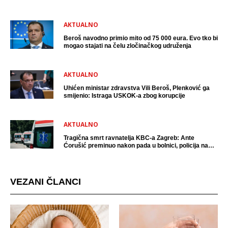
uhićen?
AKTUALNO
Beroš navodno primio mito od 75 000 eura. Evo tko bi
mogao stajati na čelu zločinačkog udruženja
AKTUALNO
Uhićen ministar zdravstva Vili Beroš, Plenković ga
smijenio: Istraga USKOK-a zbog korupcije
AKTUALNO
Tragična smrt ravnatelja KBC-a Zagreb: Ante
Ćorušić preminuo nakon pada u bolnici, policija na
mjestu događaja
VEZANI ČLANCI