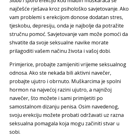
Slaba i spora erekcija
kod mlađih muškaraca se
najčešće rješava kroz psihološko savjetovanje. Ako
vam problemi s erekcijom donose dodatan stres,
tjeskobu, depresiju, onda je najbolje da potražite
stručnu pomoć. Savjetovanje vam može pomoći da
shvatite da svoje seksualne navike morate
prilagoditi vašem načinu života i vašoj dobi.
Primjerice, probajte zamijeniti vrijeme seksualnog
odnosa. Ako ste nekada bili aktivni navečer,
probajte ujutro i obrnuto. Muškarcima je spolni
hormon na najvećoj razini ujutro, a najnižoj
navečer, što možete i sami primijetiti po
samostalnom dizanju penisa. Osim navedenog,
svoju erekciju možete probati održavati uz razna
seksualna pomagala koja mogu začiniti stvar u
sobi.