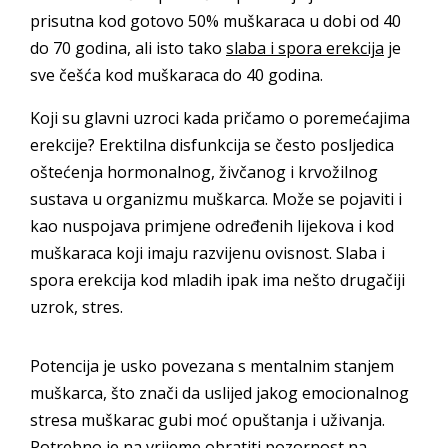
prisutna kod gotovo 50% muškaraca u dobi od 40
do 70 godina, ali isto tako
slaba i spora erekcija
je
sve češća kod muškaraca do 40 godina.
Koji su glavni uzroci kada pričamo o poremećajima
erekcije? Erektilna disfunkcija se često posljedica
oštećenja hormonalnog, živčanog i krvožilnog
sustava u organizmu muškarca. Može se pojaviti i
kao nuspojava primjene određenih lijekova i kod
muškaraca koji imaju razvijenu ovisnost. Slaba i
spora erekcija kod mladih ipak ima nešto drugačiji
uzrok, stres.
Potencija je usko povezana s mentalnim stanjem
muškarca, što znači da uslijed jakog emocionalnog
stresa muškarac gubi moć opuštanja i uživanja.
Potrebno je na vrijeme obratiti pozornost na