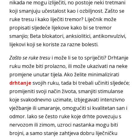
nikada ne mogu izliječiti, no postoje neki tretmani
koji smanjuju učestalost kao i ozbiljnost. Zašto se
ruke tresu i kako liječiti tremor? Liječnik može
propisati sljedeće lijekove kako bi se tremor
smanjio; Beta blokatori, anksiolitici, antikonvulzivi,
lijekovi koji se koriste za razne bolesti.
Zašto se ruke tresu
i može li se to spriječiti? Drhtanje
ruku može biti prolazno, ili može ukazivati na neke
promjene unutar tijela. Ako želite minimalizirati
drhtanje
svojih ruku, tada bi trebali učiniti sljedeće;
promijeniti svoji način života, smanjiti stimulanse
koje svakodnevno uzimate, izbjegavati intenzivno
vježbanje ili umaranje, omogućiti si kvalitetan san i
odmor. Iako se često ruke koje drhte povezuju s
nervozom ili zimom, uzroci nastanka mogu biti
brojni, a samo stanje zahtjeva dobru liječničku