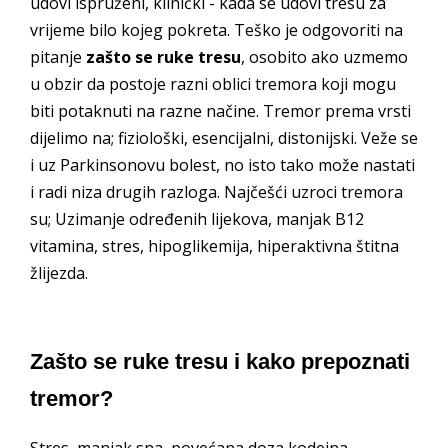
udovi ispruženi, klinički - kada se udovi tresu za
vrijeme bilo kojeg pokreta. Teško je odgovoriti na
pitanje
zašto se ruke tresu
, osobito ako uzmemo
u obzir da postoje razni oblici tremora koji mogu
biti potaknuti na razne načine. Tremor prema vrsti
dijelimo na; fiziološki, esencijalni, distonijski. Veže se
i uz Parkinsonovu bolest, no isto tako može nastati
i radi niza drugih razloga. Najčešći uzroci tremora
su; Uzimanje određenih lijekova, manjak B12
vitamina, stres, hipoglikemija, hiperaktivna štitna
žlijezda.
Zašto se ruke tresu i kako prepoznati
tremor?