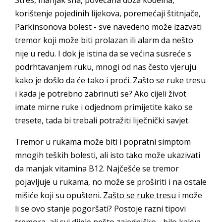
Stres, manjak sna, povećana doza kodeina,
korištenje pojedinih lijekova, poremećaji štitnjače,
Parkinsonova bolest - sve navedeno može izazvati
tremor koji može biti prolazan ili alarm da nešto
nije u redu. I dok je istina da se većina susreće s
podrhtavanjem ruku, mnogi od nas često vjeruju
kako je došlo da će tako i proći. Zašto se ruke tresu
i kada je potrebno zabrinuti se? Ako cijeli život
imate mirne ruke i odjednom primijetite kako se
tresete, tada bi trebali potražiti liječnički savjet.
Tremor u rukama može biti i popratni simptom
mnogih teških bolesti, ali isto tako može ukazivati
da manjak vitamina B12. Najčešće se tremor
pojavljuje u rukama, no može se proširiti i na ostale
mišiće koji su opušteni.
Zašto se ruke tresu
i može
li se ovo stanje pogoršati? Postoje razni tipovi