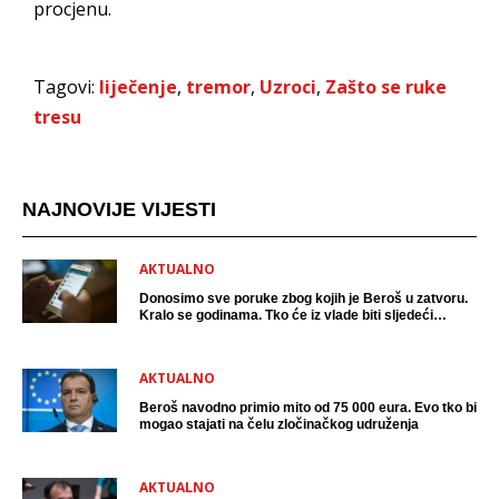
procjenu.
Tagovi:
liječenje
,
tremor
,
Uzroci
,
Zašto se ruke
tresu
NAJNOVIJE VIJESTI
AKTUALNO
Donosimo sve poruke zbog kojih je Beroš u zatvoru.
Kralo se godinama. Tko će iz vlade biti sljedeći
uhićen?
AKTUALNO
Beroš navodno primio mito od 75 000 eura. Evo tko bi
mogao stajati na čelu zločinačkog udruženja
AKTUALNO