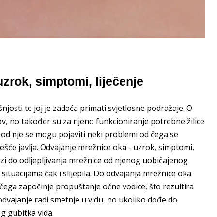
uzrok, simptomi, liječenje
njosti te joj je zadaća primati svjetlosne podražaje. O
stav, no također su za njeno funkcioniranje potrebne žilice
, i kod nje se mogu pojaviti neki problemi od čega se
ešće javlja.
Odvajanje mrežnice oka - uzrok, simptomi,
lazi do odljepljivanja mrežnice od njenog uobičajenog
 situacijama čak i slijepila. Do odvajanja mrežnice oka
 čega započinje propuštanje očne vodice, što rezultira
dvajanje radi smetnje u vidu, no ukoliko dođe do
g gubitka vida.