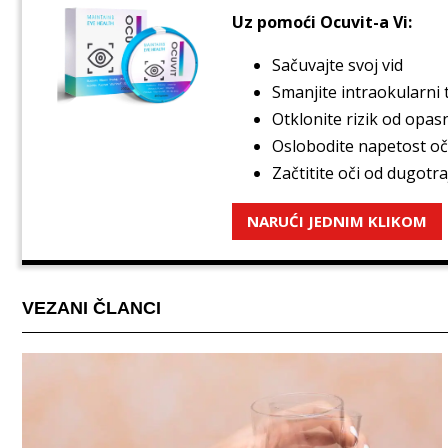
Uz pomoći Ocuvit-a Vi:
Sačuvajte svoj vid
Smanjite intraokularni 
Otklonite rizik od opasn
Oslobodite napetost oč
Začtitite oči od dugotr
NARUĆI JEDNIM KLIKOM
VEZANI ČLANCI