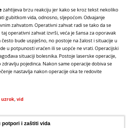
e
zahtijeva brzu reakciju jer kako se kroz tekst nekoliko
ti gubitkom vida, odnosno, sljepoćom. Odvajanje
tivnim zahvatom. Operativni zahvat radi se tako da se
 taj operativni zahvat izvrši, veća je šansa za oporavak
a često bude uspješno, no postoje na žalost i situacije u
 u potpunosti vraćen ili se uopće ne vrati. Operacijski
gođava situaciji bolesnika. Postoje laserske operacije,
se o zdravlju pojedinca. Nakon same operacije dobiva se
ečenje nastavlja nakon operacije oka te redovite
,
uzrok
,
vid
potpori i zaštiti vida