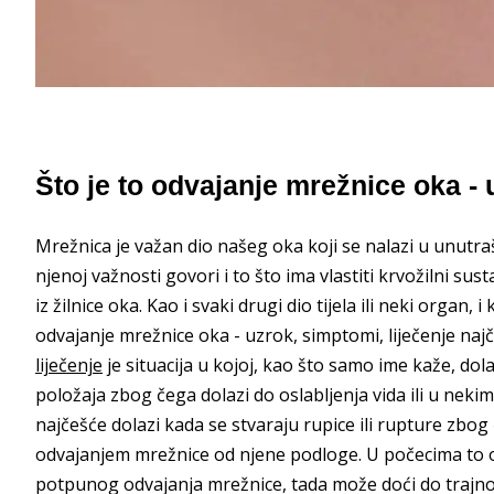
Što je to odvajanje mrežnice oka - 
Mrežnica je važan dio našeg oka koji se nalazi u unutraš
njenoj važnosti govori i to što ima vlastiti krvožilni su
iz žilnice oka. Kao i svaki drugi dio tijela ili neki organ
odvajanje mrežnice oka - uzrok, simptomi, liječenje najč
liječenje
je situacija u kojoj, kao što samo ime kaže, do
položaja zbog čega dolazi do oslabljenja vida ili u nekim
najčešće dolazi kada se stvaraju rupice ili rupture zbog
odvajanjem mrežnice od njene podloge. U počecima to o
potpunog odvajanja mrežnice, tada može doći do trajno