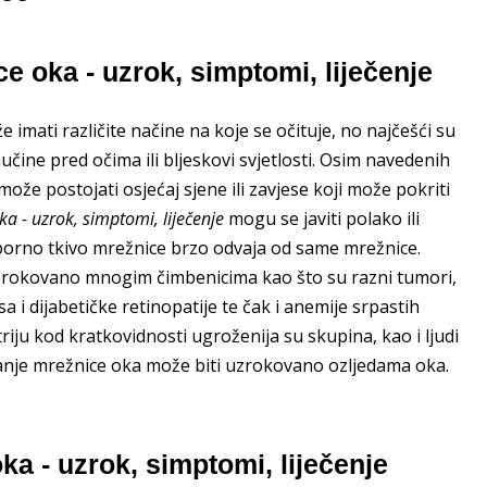
e oka - uzrok, simptomi, liječenje
 imati različite načine na koje se očituje, no najčešći su
učine pred očima ili bljeskovi svjetlosti. Osim navedenih
že postojati osjećaj sjene ili zavjese koji može pokriti
a - uzrok, simptomi, liječenje
mogu se javiti polako ili
porno tkivo mrežnice brzo odvaja od same mrežnice.
uzrokovano mnogim čimbenicima kao što su razni tumori,
a i dijabetičke retinopatije te čak i anemije srpastih
riju kod kratkovidnosti ugroženija su skupina, kao i ljudi
janje mrežnice oka može biti uzrokovano ozljedama oka.
ka - uzrok, simptomi, liječenje