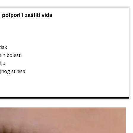
potpori i zaštiti vida
tlak
ih bolesti
iju
ajnog stresa