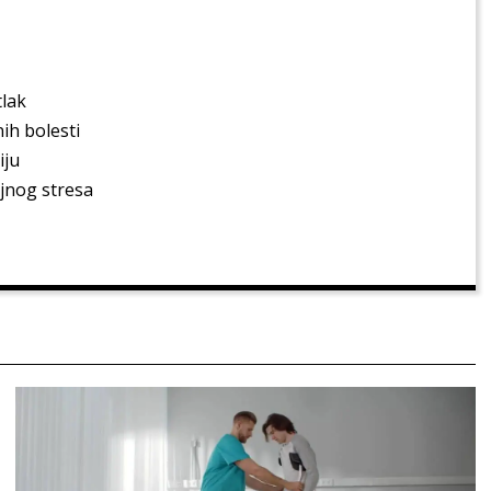
tlak
ih bolesti
iju
ajnog stresa