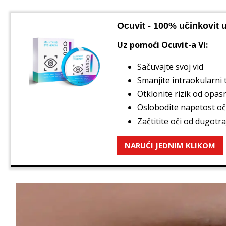
Ocuvit - 100% učinkovit u 
Uz pomoći Ocuvit-a Vi:
Sačuvajte svoj vid
Smanjite intraokularni 
Otklonite rizik od opasn
Oslobodite napetost oč
Začtitite oči od dugotr
NARUĆI JEDNIM KLIKOM