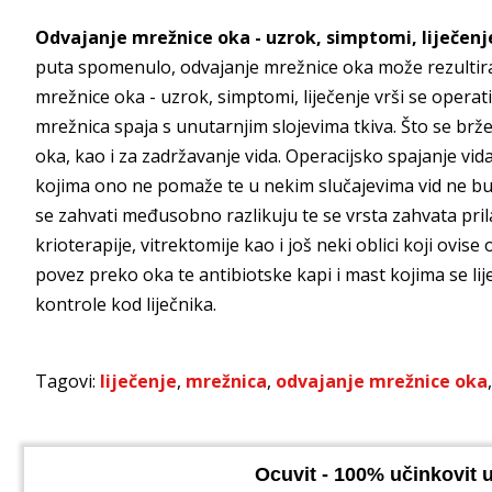
Odvajanje mrežnice oka - uzrok, simptomi, liječenj
puta spomenulo, odvajanje mrežnice oka može rezultira
mrežnice oka - uzrok, simptomi, liječenje vrši se opera
mrežnica spaja s unutarnjim slojevima tkiva. Što se brže
oka, kao i za zadržavanje vida. Operacijsko spajanje vid
kojima ono ne pomaže te u nekim slučajevima vid ne bude
se zahvati međusobno razlikuju te se vrsta zahvata prila
krioterapije, vitrektomije kao i još neki oblici koji ovi
povez preko oka te antibiotske kapi i mast kojima se lij
kontrole kod liječnika.
Tagovi:
liječenje
,
mrežnica
,
odvajanje mrežnice oka
Ocuvit - 100% učinkovit u 