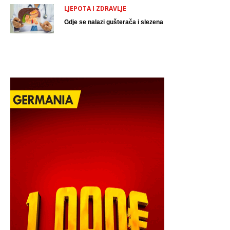
LJEPOTA I ZDRAVLJE
Gdje se nalazi gušterača i slezena