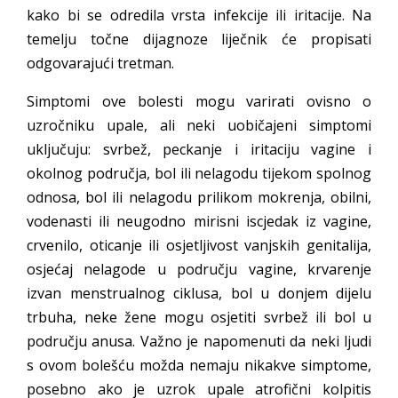
kako bi se odredila vrsta infekcije ili iritacije. Na
temelju točne dijagnoze liječnik će propisati
odgovarajući tretman.
Simptomi ove bolesti mogu varirati ovisno o
uzročniku upale, ali neki uobičajeni simptomi
uključuju: svrbež, peckanje i iritaciju vagine i
okolnog područja, bol ili nelagodu tijekom spolnog
odnosa, bol ili nelagodu prilikom mokrenja, obilni,
vodenasti ili neugodno mirisni iscjedak iz vagine,
crvenilo, oticanje ili osjetljivost vanjskih genitalija,
osjećaj nelagode u području vagine, krvarenje
izvan menstrualnog ciklusa, bol u donjem dijelu
trbuha, neke žene mogu osjetiti svrbež ili bol u
području anusa. Važno je napomenuti da neki ljudi
s ovom bolešću možda nemaju nikakve simptome,
posebno ako je uzrok upale atrofični kolpitis