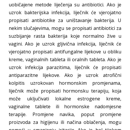
uobičajene metode liječenja su antibiotici. Ako je
uzrok bakterijska infekcija, liječnik će vjerojatno
propisati antibiotike za uništavanje bakterija. U
nekim slučajevima, mogu se propisati antibiotici za
suzbijanje rasta bakterija koje normalno žive u
vagini. Ako je uzrok gljivična infekcija, liječnik će
vjerojatno propisati antifungalne lijekove u obliku
kreme, vaginalnih tableta ili oralnih tableta. Ako je
uzrok infekcija parazitima, liječnik će propisati
antiparazitne lijekove. Ako je uzrok atrofični
kolpitis uzrokovan hormonskim promjenama,
liječnik može propisati hormonsku terapiju, koja
može uključivati lokalne estrogene kreme,
vaginalne tablete ili hormonske nadomjesne
terapije. Promjene navika, poput promjene
proizvoda za higijenu ili načina oblačenja, mogu
pomoći u smanjenju iritacije. Ako je bol tijekom