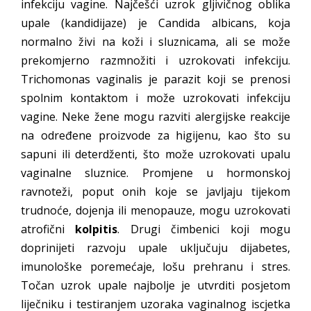
infekciju vagine. Najčešći uzrok gljivičnog oblika
upale (kandidijaze) je Candida albicans, koja
normalno živi na koži i sluznicama, ali se može
prekomjerno razmnožiti i uzrokovati infekciju.
Trichomonas vaginalis je parazit koji se prenosi
spolnim kontaktom i može uzrokovati infekciju
vagine. Neke žene mogu razviti alergijske reakcije
na određene proizvode za higijenu, kao što su
sapuni ili deterdženti, što može uzrokovati upalu
vaginalne sluznice. Promjene u hormonskoj
ravnoteži, poput onih koje se javljaju tijekom
trudnoće, dojenja ili menopauze, mogu uzrokovati
atrofični
kolpitis
. Drugi čimbenici koji mogu
doprinijeti razvoju upale uključuju dijabetes,
imunološke poremećaje, lošu prehranu i stres.
Točan uzrok upale najbolje je utvrditi posjetom
liječniku i testiranjem uzoraka vaginalnog iscjetka