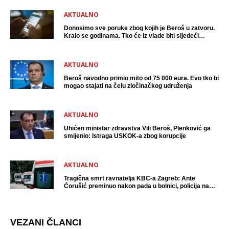
AKTUALNO
Donosimo sve poruke zbog kojih je Beroš u zatvoru.
Kralo se godinama. Tko će iz vlade biti sljedeći
uhićen?
AKTUALNO
Beroš navodno primio mito od 75 000 eura. Evo tko bi
mogao stajati na čelu zločinačkog udruženja
AKTUALNO
Uhićen ministar zdravstva Vili Beroš, Plenković ga
smijenio: Istraga USKOK-a zbog korupcije
AKTUALNO
Tragična smrt ravnatelja KBC-a Zagreb: Ante
Ćorušić preminuo nakon pada u bolnici, policija na
mjestu događaja
VEZANI ČLANCI