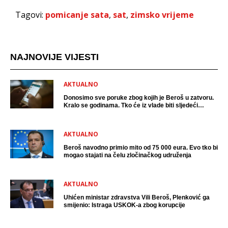
Tagovi:
pomicanje sata
,
sat
,
zimsko vrijeme
NAJNOVIJE VIJESTI
AKTUALNO
Donosimo sve poruke zbog kojih je Beroš u zatvoru.
Kralo se godinama. Tko će iz vlade biti sljedeći
uhićen?
AKTUALNO
Beroš navodno primio mito od 75 000 eura. Evo tko bi
mogao stajati na čelu zločinačkog udruženja
AKTUALNO
Uhićen ministar zdravstva Vili Beroš, Plenković ga
smijenio: Istraga USKOK-a zbog korupcije