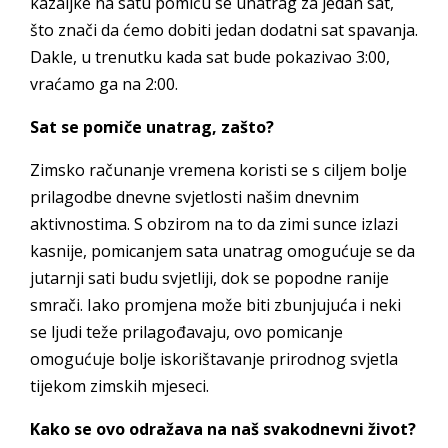
kazaljke na satu pomiču se unatrag za jedan sat,
što znači da ćemo dobiti jedan dodatni sat spavanja.
Dakle, u trenutku kada sat bude pokazivao 3:00,
vraćamo ga na 2:00.
Sat se pomiče unatrag, zašto?
Zimsko računanje vremena koristi se s ciljem bolje
prilagodbe dnevne svjetlosti našim dnevnim
aktivnostima. S obzirom na to da zimi sunce izlazi
kasnije, pomicanjem sata unatrag omogućuje se da
jutarnji sati budu svjetliji, dok se popodne ranije
smrači. Iako promjena može biti zbunjujuća i neki
se ljudi teže prilagođavaju, ovo pomicanje
omogućuje bolje iskorištavanje prirodnog svjetla
tijekom zimskih mjeseci.
Kako se ovo odražava na naš svakodnevni život?