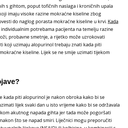
nih s gihtom, poput tofičnih naslaga i kroničnih upala
a koji imaju visoke razine mokraćne kiseline zbog
vesti do naglog porasta mokraćne kiseline u krvi.
Kada
 individualnim potrebama pacijenta na temelju razine
koži, probavne smetnje, a rijetko može uzrokovati
nti koji uzimaju alopurinol trebaju znati kada piti
 mokraćne kiseline. Lijek se ne smije uzimati tijekom
ojave?
e kada piti alopurinol je nakon obroka kako bi se
mati lijek svaki dan u isto vrijeme kako bi se održavala
tijekom akutnog napada gihta jer tada može pogoršati
 nakon što se napad smiri. Liječnici mogu preporučiti
uupalnih lijekova (NSAID) ili kolhicina, u kombinaciji s