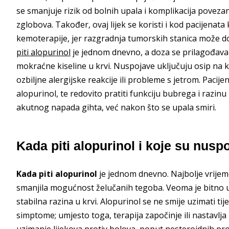
se smanjuje rizik od bolnih upala i komplikacija poveza
zglobova. Također, ovaj lijek se koristi i kod pacijenat
kemoterapije, jer razgradnja tumorskih stanica može do
piti alopurinol
je jednom dnevno, a doza se prilagođava
mokraćne kiseline u krvi. Nuspojave uključuju osip na 
ozbiljne alergijske reakcije ili probleme s jetrom. Pacije
alopurinol, te redovito pratiti funkciju bubrega i razinu
akutnog napada gihta, već nakon što se upala smiri.
Kada piti alopurinol i koje su nusp
Kada piti alopurinol
je jednom dnevno. Najbolje vrijem
smanjila mogućnost želučanih tegoba. Veoma je bitno uzi
stabilna razina u krvi. Alopurinol se ne smije uzimati 
simptome; umjesto toga, terapija započinje ili nastavlja
uzimanje lijekova protiv bolova, poput nesteroidnih prot