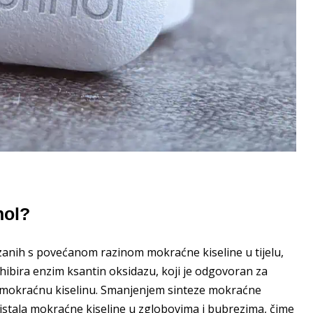
nol?
ovezanih s povećanom razinom mokraćne kiseline u tijelu,
hibira enzim ksantin oksidazu, koji je odgovoran za
u mokraćnu kiselinu. Smanjenjem sinteze mokraćne
istala mokraćne kiseline u zglobovima i bubrezima, čime