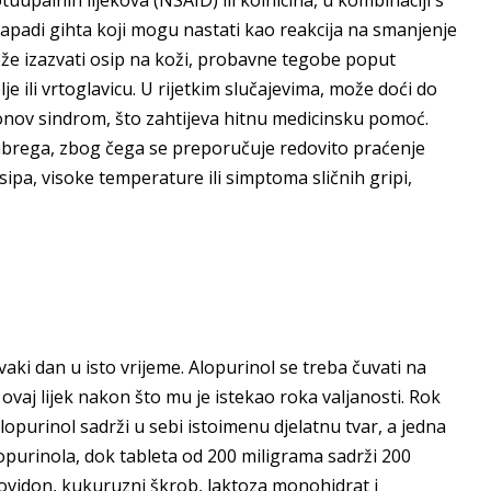
i napadi gihta koji mogu nastati kao reakcija na smanjenje
ože izazvati osip na koži, probavne tegobe poput
e ili vrtoglavicu. U rijetkim slučajevima, može doći do
nsonov sindrom, što zahtijeva hitnu medicinsku pomoć.
bubrega, zbog čega se preporučuje redovito praćenje
ipa, visoke temperature ili simptoma sličnih gripi,
vaki dan u isto vrijeme. Alopurinol se treba čuvati na
ovaj lijek nakon što mu je istekao roka valjanosti. Rok
Alopurinol sadrži u sebi istoimenu djelatnu tvar, a jedna
opurinola, dok tableta od 200 miligrama sadrži 200
povidon, kukuruzni škrob, laktoza monohidrat i