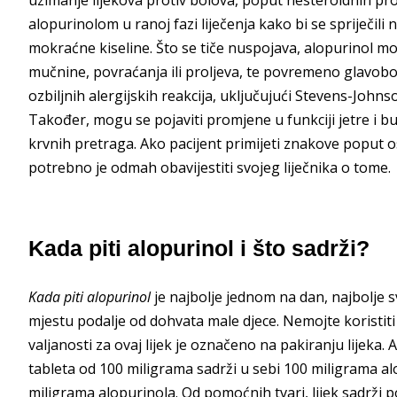
alopurinolom u ranoj fazi liječenja kako bi se spriječil
mokraćne kiseline. Što se tiče nuspojava, alopurinol m
mučnine, povraćanja ili proljeva, te povremeno glavobolj
ozbiljnih alergijskih reakcija, uključujući Stevens-Joh
Također, mogu se pojaviti promjene u funkciji jetre i 
krvnih pretraga. Ako pacijent primijeti znakove poput os
potrebno je odmah obavijestiti svojeg liječnika o tome.
Kada piti alopurinol i što sadrži?
Kada piti alopurinol
je najbolje jednom na dan, najbolje s
mjestu podalje od dohvata male djece. Nemojte koristiti 
valjanosti za ovaj lijek je označeno na pakiranju lijeka. 
tableta od 100 miligrama sadrži u sebi 100 miligrama al
miligrama alopurinola. Od pomoćnih tvari, lijek sadrži 