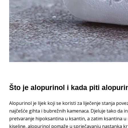
Što je alopurinol i kada piti alopuri
Alopurinol je lijek koji se koristi za liječenje stanja p
najčešće gihta i bubrežnih kamenaca. Djeluje tako da in
pretvaranje hipoksantina u ksantin, a zatim ksantina 
kiseline, alopurinol pomaže u sprječavanju nastanka kr