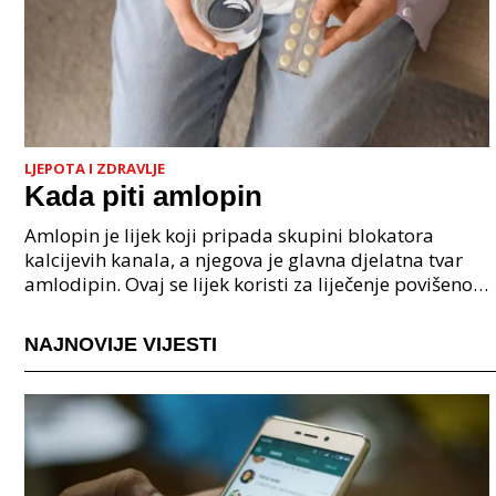
LJEPOTA I ZDRAVLJE
Kada piti amlopin
Amlopin je lijek koji pripada skupini blokatora
kalcijevih kanala, a njegova je glavna djelatna tvar
amlodipin. Ovaj se lijek koristi za liječenje povišenog
krvnog tlaka (hipertenzije) te za ublažavan
NAJNOVIJE VIJESTI