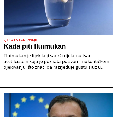
LJEPOTA I ZDRAVLJE
Kada piti fluimukan
Fluimukan je lijek koji sadrži djelatnu tvar
acetilcistein koja je poznata po svom mukolitičkom
djelovanju, što znači da razrjeđuje gustu sluz u
dišnim putevima i olakšava njezino iskašljavanje.
Najče