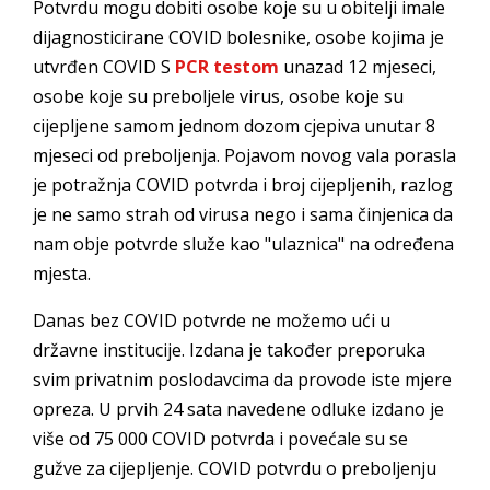
Potvrdu mogu dobiti osobe koje su u obitelji imale
dijagnosticirane COVID bolesnike, osobe kojima je
utvrđen COVID S
PCR testom
unazad 12 mjeseci,
osobe koje su preboljele virus, osobe koje su
cijepljene samom jednom dozom cjepiva unutar 8
mjeseci od preboljenja. Pojavom novog vala porasla
je potražnja COVID potvrda i broj cijepljenih, razlog
je ne samo strah od virusa nego i sama činjenica da
nam obje potvrde služe kao "ulaznica" na određena
mjesta.
Danas bez COVID potvrde ne možemo ući u
državne institucije. Izdana je također preporuka
svim privatnim poslodavcima da provode iste mjere
opreza. U prvih 24 sata navedene odluke izdano je
više od 75 000 COVID potvrda i povećale su se
gužve za cijepljenje. COVID potvrdu o preboljenju