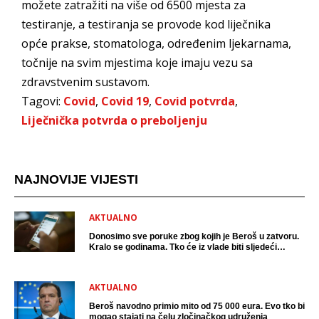
možete zatražiti na više od 6500 mjesta za
testiranje, a testiranja se provode kod liječnika
opće prakse, stomatologa, određenim ljekarnama,
točnije na svim mjestima koje imaju vezu sa
zdravstvenim sustavom.
Tagovi:
Covid
,
Covid 19
,
Covid potvrda
,
Liječnička potvrda o preboljenju
NAJNOVIJE VIJESTI
AKTUALNO
Donosimo sve poruke zbog kojih je Beroš u zatvoru.
Kralo se godinama. Tko će iz vlade biti sljedeći
uhićen?
AKTUALNO
Beroš navodno primio mito od 75 000 eura. Evo tko bi
mogao stajati na čelu zločinačkog udruženja