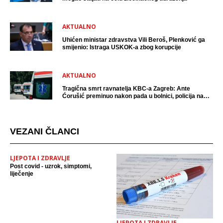
AKTUALNO
Uhićen ministar zdravstva Vili Beroš, Plenković ga
smijenio: Istraga USKOK-a zbog korupcije
AKTUALNO
Tragična smrt ravnatelja KBC-a Zagreb: Ante
Ćorušić preminuo nakon pada u bolnici, policija na
mjestu događaja
VEZANI ČLANCI
LJEPOTA I ZDRAVLJE
Post covid - uzrok, simptomi,
liječenje
LJEPOTA I ZDRAVLJE