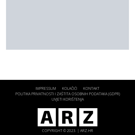
IMPRESSUM
KOLAČIĆI
KONTAKT
POLITIKA PRIVATNOSTI I ZAŠTITA OSOBNIH PODATAKA (GDPR)
UVJETI KORIŠTENJA
COPYRIGHT © 2023. | ARZ.HR