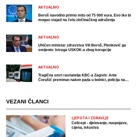
AKTUALNO
Beroš navodno primio mito od 75 000 eura. Evo tko bi
mogao stajati na čelu zločinačkog udruženja
AKTUALNO
Uhićen ministar zdravstva Vili Beroš, Plenković ga
smijenio: Istraga USKOK-a zbog korupcije
AKTUALNO
Tragična smrt ravnatelja KBC-a Zagreb: Ante
Ćorušić preminuo nakon pada u bolnici, policija na
mjestu događaja
VEZANI ČLANCI
LJEPOTA I ZDRAVLJE
Cellcept - djelovanje, nuspojave,
cijena, iskustva