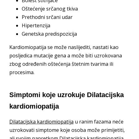
Bolest štitnjače
Oštećenje srčanog tkiva
Prethodni srčani udar
Hipertenzija
Genetska predispozicija
Kardiomiopatija se može naslijediti, nastati kao
posljedica mutacije gena a može biti uzrokovana
zbog određenih oštećenja štetnim tvarima ili
procesima.
Simptomi koje uzrokuje Dilatacijska
kardiomiopatija
Dilatacijska kardiomiopatija
u ranim fazama neće
uzrokovati simptome koje osoba može primijetiti,
ali svojim napretkom Dilatacijska kardiomiopatija