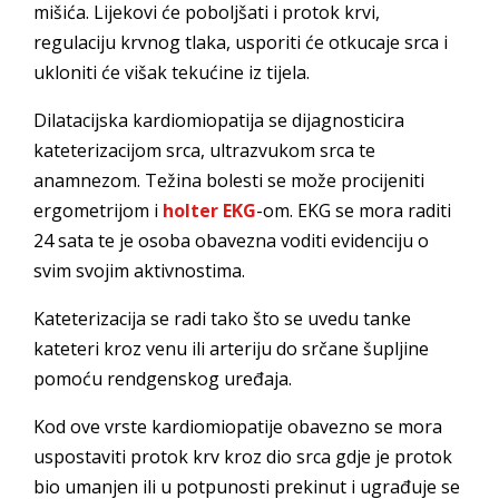
mišića. Lijekovi će poboljšati i protok krvi,
regulaciju krvnog tlaka, usporiti će otkucaje srca i
ukloniti će višak tekućine iz tijela.
Dilatacijska kardiomiopatija se dijagnosticira
kateterizacijom srca, ultrazvukom srca te
anamnezom. Težina bolesti se može procijeniti
ergometrijom i
holter EKG
-om. EKG se mora raditi
24 sata te je osoba obavezna voditi evidenciju o
svim svojim aktivnostima.
Kateterizacija se radi tako što se uvedu tanke
kateteri kroz venu ili arteriju do srčane šupljine
pomoću rendgenskog uređaja.
Kod ove vrste kardiomiopatije obavezno se mora
uspostaviti protok krv kroz dio srca gdje je protok
bio umanjen ili u potpunosti prekinut i ugrađuje se