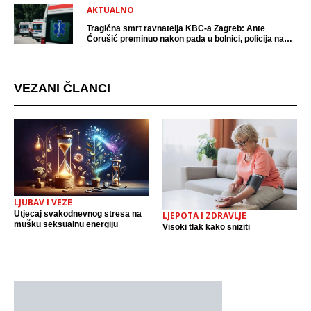
AKTUALNO
Tragična smrt ravnatelja KBC-a Zagreb: Ante
Ćorušić preminuo nakon pada u bolnici, policija na
mjestu događaja
VEZANI ČLANCI
LJUBAV I VEZE
Utjecaj svakodnevnog stresa na
LJEPOTA I ZDRAVLJE
mušku seksualnu energiju
Visoki tlak kako sniziti