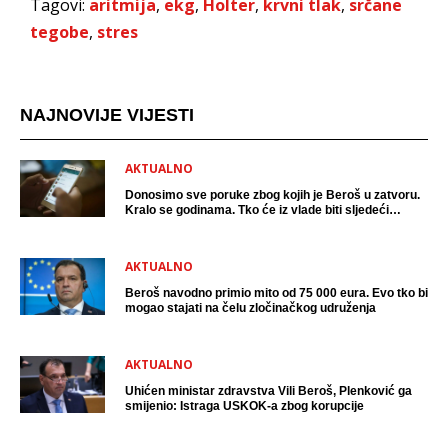
Tagovi:
aritmija
,
ekg
,
Holter
,
krvni tlak
,
srčane
tegobe
,
stres
NAJNOVIJE VIJESTI
AKTUALNO
Donosimo sve poruke zbog kojih je Beroš u zatvoru.
Kralo se godinama. Tko će iz vlade biti sljedeći
uhićen?
AKTUALNO
Beroš navodno primio mito od 75 000 eura. Evo tko bi
mogao stajati na čelu zločinačkog udruženja
AKTUALNO
Uhićen ministar zdravstva Vili Beroš, Plenković ga
smijenio: Istraga USKOK-a zbog korupcije