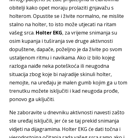
obitelji kako opet moraju prolaziti gnjavažu s
holterom. Opustite se i živite normalno, ne mislite
stalno na holter, to isto može utjecati na ritam
vašeg srca.
Holter EKG
, za vrijeme snimanja su
osim kupanja i tuširanja sve druge aktivnosti
dopuštene, dapače, poželjno je da živite po svom
ustaljenom ritmu i navikama. Ako iz bilo kojeg
razloga naiđe neka poteškoća ili neugodna
situacija zbog koje bi najradije skinuli holter,
nemojte, na uređaju je malen gumb kojim ga u tom
trenutku možete isključiti i kad neugoda prođe,
ponovo ga uključiti.
Ne zaboravite u dnevniku aktivnosti navesti zašto
ste uređaj isključili, jer će se taj prekid snimanja
vidjeti na dijagramima. Holter EKG će dati točna i
vjerodostojna očitanja rada vašeg srca samo ako i