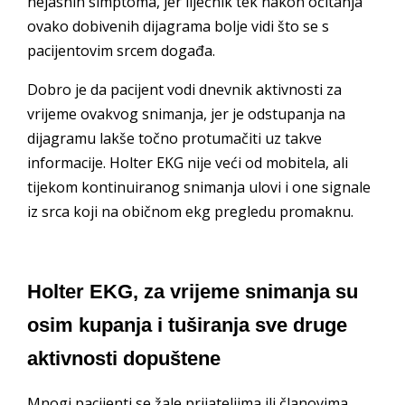
nejasnih simptoma, jer liječnik tek nakon očitanja
ovako dobivenih dijagrama bolje vidi što se s
pacijentovim srcem događa.
Dobro je da pacijent vodi dnevnik aktivnosti za
vrijeme ovakvog snimanja, jer je odstupanja na
dijagramu lakše točno protumačiti uz takve
informacije. Holter EKG nije veći od mobitela, ali
tijekom kontinuiranog snimanja ulovi i one signale
iz srca koji na običnom ekg pregledu promaknu.
Holter EKG, za vrijeme snimanja su
osim kupanja i tuširanja sve druge
aktivnosti dopuštene
Mnogi pacijenti se žale prijateljima ili članovima