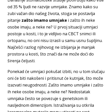
Današnje stomatološke studije potvrđuju kako više
od 35 % ljudi ne razvije umnjake. Znamo kako su
zubi važan dio našeg života, stoga se postavlja
pitanje
zašto imamo umnjake
i zašto ih neke
osobe imaju, a neke ne? U prvoj situaciji umnjaci
postoje u kosti, i to je vidljivo na CBCT snimci ili
ortopanu, no oni nisu izrasli u samu usnu šupljinu.
Najčešći razlog njihovog ne izbijanja je manjak
prostora u kosti, što znači da ne može doći do
širenja čeljusti.
Ponekad će umnjaci pokušat izbiti, no u tom slučaju
oni će biti nakošeni i pritisnut će kutnjak, što može
izazvati neugodnosti. Zašto imamo umnjake i zašto
ih neke osobe imaju, a neke ne? Nedostatak
umnjaka često se povezuje s genetskom ili
nasljednom dimenzijom. Istraživanja su otkrila