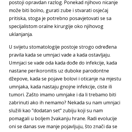
postoji opravdan razlog. Ponekad njihovo nicanje
može biti bolno, gurati zube i stvarati osjećaj
pritiska, stoga je potrebno posavjetovati se sa
specijalistom oralne kirurgije oko njihovog
uklanjanja.
U svijetu stomatologije postoje strogo određena
pravila kada se umnjaci vade a kada ostavljaju.
Umnjaci se vade oda kada dođe do infekcije, kada
nastane perikoronitis uz duboke parodontne
džepove, kada se pojave bolovi i oticanje na mjestu
umnjaka, kada nastaju gnojne infekcije, ciste ili
tumori. Zašto imamo umnjake i da li trebamo biti
zabrinuti ako ih nemamo? Nekada su nam umnjaci
služili kao "dodatan set" zubiju koji su nam
pomagali u boljem žvakanju hrane. Radi evolucije
oni se danas sve manje pojavljuju, što znači da se