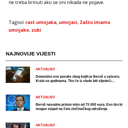
ne treba brinuti ako se oni nikada ne pojave.
Tagovi:
rast umnjaka
,
umnjaci
,
Zašto imamo
umnjake
,
zubi
NAJNOVIJE VIJESTI
AKTUALNO
Donosimo sve poruke zbog kojih je Beroš u zatvoru.
Kralo se godinama. Tko će iz vlade biti sljedeći
uhićen?
AKTUALNO
Beroš navodno primio mito od 75 000 eura. Evo tko bi
mogao stajati na čelu zločinačkog udruženja
AKTUALNO