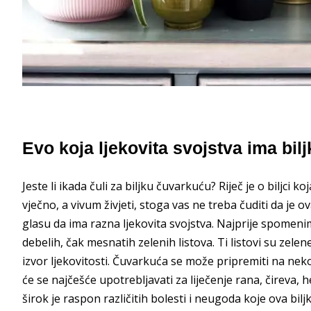
Evo koja ljekovita svojstva ima bil
Jeste li ikada čuli za biljku čuvarkuću? Riječ je o biljci 
vječno, a vivum živjeti, stoga vas ne treba čuditi da je o
glasu da ima razna ljekovita svojstva. Najprije spome
debelih, čak mesnatih zelenih listova. Ti listovi su zelene
izvor ljekovitosti. Čuvarkuća se može pripremiti na nekol
će se najčešće upotrebljavati za liječenje rana, čireva, h
širok je raspon različitih bolesti i neugoda koje ova biljk