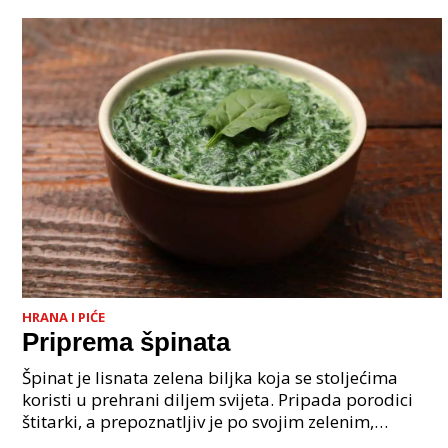
HRANA I PIĆE
Priprema špinata
Špinat je lisnata zelena biljka koja se stoljećima
koristi u prehrani diljem svijeta. Pripada porodici
štitarki, a prepoznatljiv je po svojim zelenim,
mesnatim listovima koji mogu biti glatki ili blag