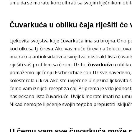
umu da se morate konzultirati sa svojim liječnikom obit
Čuvarkuća u obliku čaja riješiti će
Ljekovita svojstva koje čuvarkuća ima su brojna. Ono po
kod ulkusa tj. čireva. Ako vas muče čirevi na želucu, ov
ima razna antioksidativna svojstva, ekstrakt lista čuvar
riješiti vaš problem sa čirom. Uz to,
čuvarkuća
u obliku 
pomažemo liječenju Escherichiae coli. Uz sve navedeno,
kolesterola u krvi. Ako ste uvjerene u njezina ljekovita sv
ćemo vam iznijeti recept za čaj. Priprema je vrlo jednost
nasjeckana lista čuvarkuće. Uvijek morate imati na umu 
Nikad nemojte liječenje svojih tegoba prepustiti isključ
U čemu vam sve čuvarkuća može 