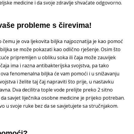
eljske medicine i da svoje zdravlje shvaćate odgovorno.
 vaše probleme s čirevima!
 čemu je ova ljekovita biljka najpoznatija je kao pomoć
a biljka se može pokazati kao odlično rješenje. Osim što
kuće pripremljen u obliku soka ili čaja može zauvijek
čaja ima i razna antibakterijska svojstva, pa tako
 ova fenomenalna biljka će vam pomoći i u snižavanju
ojstva i želite taj čaj napraviti što prije, u nastavku
avna. Dva decilitra tople vode prelijte preko 2 sitno
da savjet liječnika osobne medicine je prijeko potreban.
ivo u svoje ruke bez da se savjetujete sa stručnjakom.
pomoći?