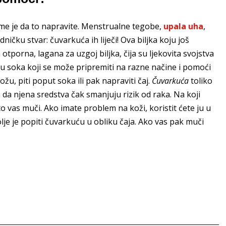
jeme je da to napravite. Menstrualne tegobe,
upala uha
,
ničku stvar: čuvarkuća ih liječi! Ova biljka koju još
 otporna, lagana za uzgoj biljka, čija su ljekovita svojstva
su soka koji se može pripremiti na razne načine i pomoći
, piti poput soka ili pak napraviti čaj.
Čuvarkuća
toliko
a da njena sredstva čak smanjuju rizik od raka. Na koji
to vas muči. Ako imate problem na koži, koristit ćete ju u
olje je popiti čuvarkuću u obliku čaja. Ako vas pak muči