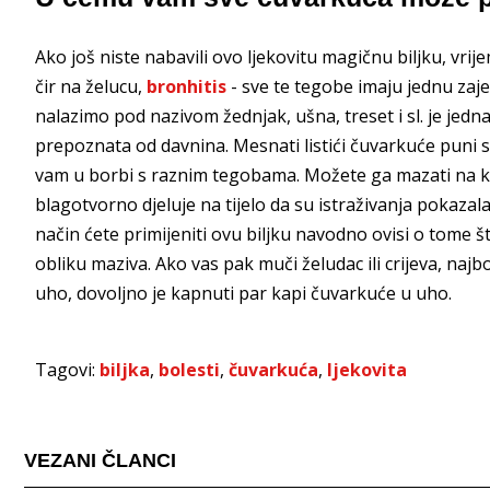
Ako još niste nabavili ovo ljekovitu magičnu biljku, vri
čir na želucu,
bronhitis
- sve te tegobe imaju jednu zajed
nalazimo pod nazivom žednjak, ušna, treset i sl. je jedna
prepoznata od davnina. Mesnati listići čuvarkuće puni 
vam u borbi s raznim tegobama. Možete ga mazati na kožu
blagotvorno djeluje na tijelo da su istraživanja pokazal
način ćete primijeniti ovu biljku navodno ovisi o tome š
obliku maziva. Ako vas pak muči želudac ili crijeva, najb
uho, dovoljno je kapnuti par kapi čuvarkuće u uho.
Tagovi:
biljka
,
bolesti
,
čuvarkuća
,
ljekovita
VEZANI ČLANCI