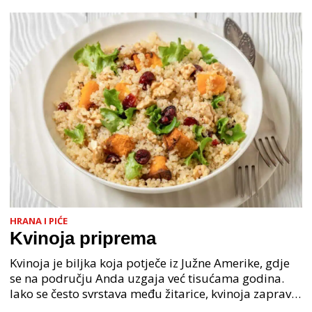
HRANA I PIĆE
Kvinoja priprema
Kvinoja je biljka koja potječe iz Južne Amerike, gdje
se na području Anda uzgaja već tisućama godina.
Iako se često svrstava među žitarice, kvinoja zapravo
pripada skupini pseudožitarica jer nije trav