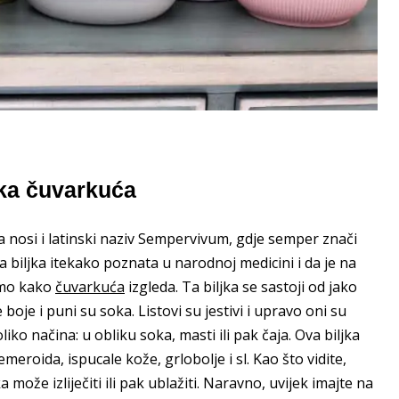
jka čuvarkuća
koja nosi i latinski naziv Sempervivum, gdje semper znači
va biljka itekako poznata u narodnoj medicini i da je na
nimo kako
čuvarkuća
izgleda. Ta biljka se sastoji od jako
 boje i puni su soka. Listovi su jestivi i upravo oni su
iko načina: u obliku soka, masti ili pak čaja. Ova biljka
emeroida, ispucale kože, grlobolje i sl. Kao što vidite,
a može izliječiti ili pak ublažiti. Naravno, uvijek imajte na