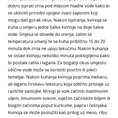
dobro isprati zrna pod mlazom hladne vode kako bi
se uklonili prirodni spojevi zvani saponini koji
mogu dati gorak okus. Nakon ispiranja, kvinoja se
kuha u omjeru jedne šalice kvinoje na dvije šalice
vode. Smjesa se dovede do vrenja, zatim se
temperatura smanji te se kuha približno 15 do 20
minuta dok zrna ne upiju tekućinu. Nakon kuhanja
se ostavi kvinoju nekoliko minuta poklopljenu kako
bi postala rahla i lagana. Za bogatiji okus umjesto
obične vode može se koristiti povrtni ili pileći
temeljac. Nakon kuhanja kvinoja poprima mekanu,
ali lagano hrskavu teksturu koja odlično pristaje uz
različite sastojke. Mnogi je vole začiniti maslinovim
uljem, limunovim sokom, svježim začinskim biljem ili
blagim začinima poput kurkume, papra i češnjaka.
Kvinoja se može poslužiti kao prilog uz meso, ribu