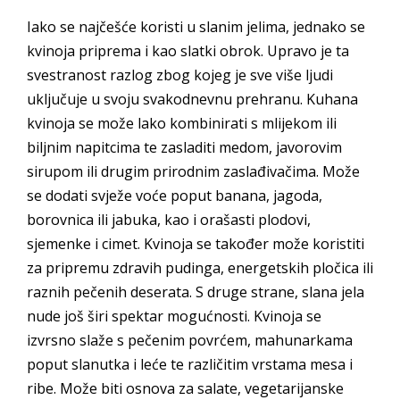
Iako se najčešće koristi u slanim jelima, jednako se
kvinoja priprema i kao slatki obrok. Upravo je ta
svestranost razlog zbog kojeg je sve više ljudi
uključuje u svoju svakodnevnu prehranu. Kuhana
kvinoja se može lako kombinirati s mlijekom ili
biljnim napitcima te zasladiti medom, javorovim
sirupom ili drugim prirodnim zaslađivačima. Može
se dodati svježe voće poput banana, jagoda,
borovnica ili jabuka, kao i orašasti plodovi,
sjemenke i cimet. Kvinoja se također može koristiti
za pripremu zdravih pudinga, energetskih pločica ili
raznih pečenih deserata. S druge strane, slana jela
nude još širi spektar mogućnosti. Kvinoja se
izvrsno slaže s pečenim povrćem, mahunarkama
poput slanutka i leće te različitim vrstama mesa i
ribe. Može biti osnova za salate, vegetarijanske