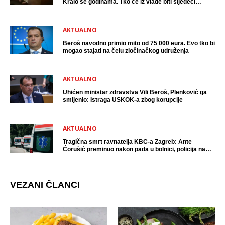
Kralo se godinama. Tko će iz vlade biti sljedeći
uhićen?
AKTUALNO
Beroš navodno primio mito od 75 000 eura. Evo tko bi
mogao stajati na čelu zločinačkog udruženja
AKTUALNO
Uhićen ministar zdravstva Vili Beroš, Plenković ga
smijenio: Istraga USKOK-a zbog korupcije
AKTUALNO
Tragična smrt ravnatelja KBC-a Zagreb: Ante
Ćorušić preminuo nakon pada u bolnici, policija na
mjestu događaja
VEZANI ČLANCI