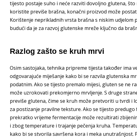
tijesto postaje suho i neće razviti dovoljno glutena, što
koristite previše brašna, konačni proizvod može postati 
Korištenje neprikladnih vrsta brašna s niskim udjelom 
budući da je za razvoj glutenske mreže ključno da brašn
Razlog zašto se kruh mrvi
Osim sastojaka, tehnika pripreme tijesta također ima vel
odgovarajuće miješanje kako bi se razvila glutenska mre
podatnim. Ako se tijesto premalo mijesi, gluten se ne r
može uzrokovati prekomjerno mrvljenje. S druge strane,
previše glutena, čime se kruh može pretvoriti u tvrdi i l
za postizanje pravilne teksture. Ako se tijesto predugo
prekratko vrijeme fermentacije može rezultirati zbijeni
i zbog temperature i trajanje pečenja kruha. Temperatur
kako bi se stvorila savršena kora i meka unutrašnjost