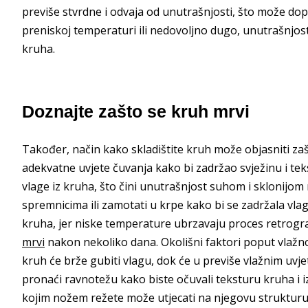
previše stvrdne i odvaja od unutrašnjosti, što može dopr
preniskoj temperaturi ili nedovoljno dugo, unutrašnjost
kruha.
Doznajte zašto se kruh mrvi
Također, način kako skladištite kruh može objasniti za
adekvatne uvjete čuvanja kako bi zadržao svježinu i te
vlage iz kruha, što čini unutrašnjost suhom i sklonijom
spremnicima ili zamotati u krpe kako bi se zadržala vlag
kruha, jer niske temperature ubrzavaju proces retrogr
mrvi
nakon nekoliko dana. Okolišni faktori poput vlažn
kruh će brže gubiti vlagu, dok će u previše vlažnim uvjeti
pronaći ravnotežu kako biste očuvali teksturu kruha i izb
kojim nožem režete može utjecati na njegovu strukturu.