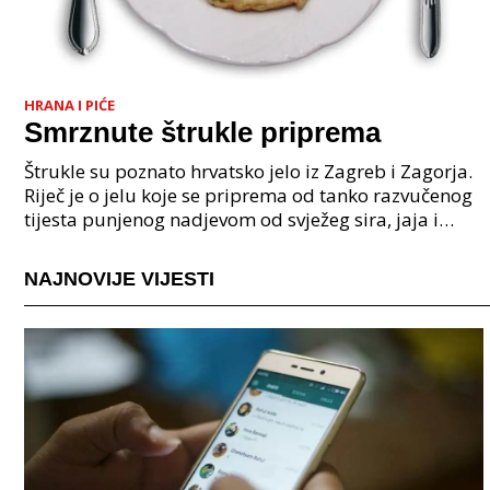
HRANA I PIĆE
Smrznute štrukle priprema
Štrukle su poznato hrvatsko jelo iz Zagreb i Zagorja.
Riječ je o jelu koje se priprema od tanko razvučenog
tijesta punjenog nadjevom od svježeg sira, jaja i
vrhnja. Osim što se poslužuju u brojnim res
NAJNOVIJE VIJESTI