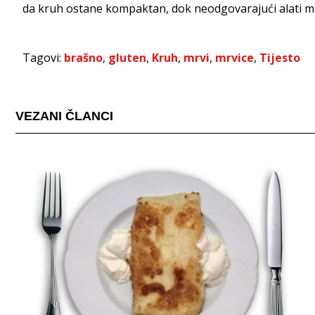
da kruh ostane kompaktan, dok neodgovarajući alati mo
Tagovi:
brašno
,
gluten
,
Kruh
,
mrvi
,
mrvice
,
Tijesto
VEZANI ČLANCI