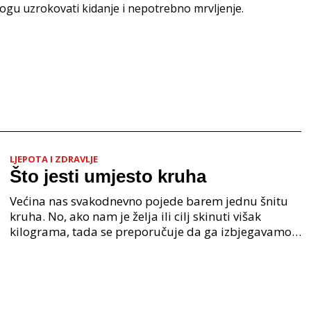
gu uzrokovati kidanje i nepotrebno mrvljenje.
LJEPOTA I ZDRAVLJE
Što jesti umjesto kruha
Većina nas svakodnevno pojede barem jednu šnitu
kruha. No, ako nam je želja ili cilj skinuti višak
kilograma, tada se preporučuje da ga izbjegavamo.
Što jesti umjesto kruha i da li se kruh može zamije