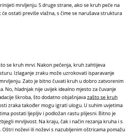
inijeti mrvljenju. S druge strane, ako se kruh peče na
 će ostati previše vlažna, s čime se narušava struktura
što se kruh mrvi. Nakon pečenja, kruh zahtijeva
ksturu. Izlaganje zraku može uzrokovati isparavanje
 mrvljenju. Zato je bitno čuvati kruh u dobro zatvorenim
a. No, hladnjak nije uvijek idealno mjesto za čuvanje
adacije škroba, što dodatno objašnjava
zašto se kruh
osti zraka također mogu igrati ulogu. U suhim uvjetima
ma postati ljepljiv i podložan rastu plijesni. Bitno je
jegli mrvljivost. Na kraju, čak i način rezanja kruha i s
 Oštri noževi ili noževi s nazubljenim oštricama pomažu