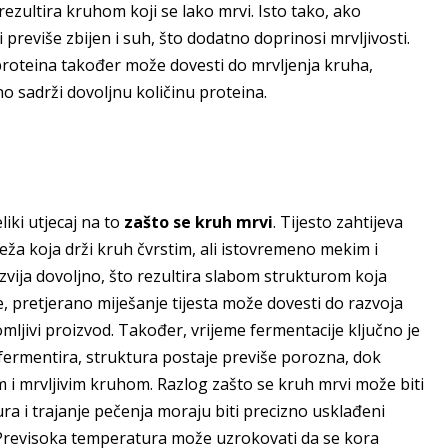
 rezultira kruhom koji se lako mrvi. Isto tako, ako
previše zbijen i suh, što dodatno doprinosi mrvljivosti.
proteina također može dovesti do mrvljenja kruha,
o sadrži dovoljnu količinu proteina.
iki utjecaj na to
zašto se kruh mrvi
. Tijesto zahtijeva
ža koja drži kruh čvrstim, ali istovremeno mekim i
azvija dovoljno, što rezultira slabom strukturom koja
 pretjerano miješanje tijesta može dovesti do razvoja
omljivi proizvod. Također, vrijeme fermentacije ključno je
 fermentira, struktura postaje previše porozna, dok
m i mrvljivim kruhom. Razlog zašto se kruh mrvi može biti
a i trajanje pečenja moraju biti precizno usklađeni
. Previsoka temperatura može uzrokovati da se kora