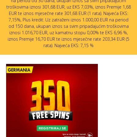
na period od 30 dana, ukupan iznos sa svim pripadajućim
troškovima iznosi 301,68 EUR, uz EKS 7,03%, iznos Premije 1,68
EUR te iznos mjesečne rate 301,68 EUR (1 rata). Najveća EKS:
7,15%, Plus kredit: Uz zatraženi iznos 1.000,00 EUR na period
od 150 dana, ukupan iznos sa svim pripadajućim troškovima
iznosi 1.016,70 EUR, uz kamatnu stopu 0,00% te EKS 6,96 %,
iznos Premije 16,70 EUR te iznos mjesečne rate 203,34 EUR (5
rata). Najveća EKS: 7,15 %