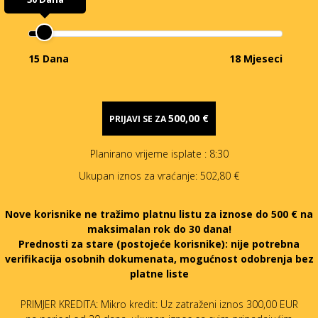
15 Dana
18 Mjeseci
500,00 €
PRIJAVI SE ZA
Planirano vrijeme isplate
: 8:30
Ukupan iznos za vraćanje:
502,80 €
Nove korisnike ne tražimo platnu listu za iznose do 500 € na
maksimalan rok do 30 dana!
Prednosti za stare (postojeće korisnike):
nije potrebna
verifikacija osobnih dokumenata, mogućnost odobrenja bez
platne liste
PRIMJER KREDITA: Mikro kredit: Uz zatraženi iznos 300,00 EUR