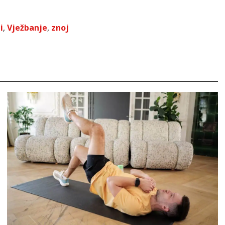
i
,
Vježbanje
,
znoj