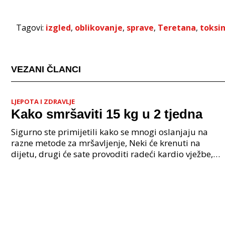
Tagovi:
izgled
,
oblikovanje
,
sprave
,
Teretana
,
toksin
VEZANI ČLANCI
LJEPOTA I ZDRAVLJE
Kako smršaviti 15 kg u 2 tjedna
Sigurno ste primijetili kako se mnogi oslanjaju na
razne metode za mršavljenje, Neki će krenuti na
dijetu, drugi će sate provoditi radeći kardio vježbe,
treći će kombinirati sve. No, što je zapravo na