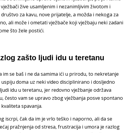
vježbači žive usamljenim i nezanimljivim životom i
ruštvo za kavu, nove prijatelje, a možda i nekoga za
o, ali može i ometati vježbače koji vježbaju neki zadani
ome što žele postići.
zlog zašto ljudi idu u teretanu
a im se baš i ne da samima ići u prirodu, to nekretanje
 uspiju doma uz neki video disciplinirano i dosljedno
ljudi idu u teretanu, jer redovno vježbanje održava
agu, često vam se upravo zbog vježbanja posve spontano
kvaliteta spavanja.
 iscrpi, čak da im je vrlo teško i naporno, ali da se
osjećaj pražnjenja od stresa, frustracija i umora je razlog