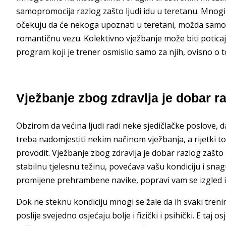
samopromocija razlog zašto ljudi idu u teretanu. Mnogi 
očekuju da će nekoga upoznati u teretani, možda samo d
romantičnu vezu. Kolektivno vježbanje može biti poticajn
program koji je trener osmislio samo za njih, ovisno o t
Vježbanje zbog zdravlja je dobar ra
Obzirom da većina ljudi radi neke sjedičlačke poslove, d
treba nadomjestiti nekim načinom vježbanja, a rijetki to
provodit. Vježbanje zbog zdravlja je dobar razlog zašto 
stabilnu tjelesnu težinu, povećava vašu kondiciju i sn
promijene prehrambene navike, popravi vam se izgled i 
Dok ne steknu kondiciju mnogi se žale da ih svaki trening
poslije svejedno osjećaju bolje i fizički i psihički. E taj 