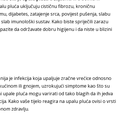
lu pluća uključuju cističnu fibrozu, kroničnu
mu, dijabetes, zatajenje srca, povijest pušenja, slabu
lab imunološki sustav. Kako biste spriječili zarazu
pazite da održavate dobru higijenu i da niste u blizini
nija je infekcija koja upaljuje zračne vrećice odnosno
ekućinom ili gnojem, uzrokujući simptome kao što su
i upale pluća mogu varirati od tako blagih da ih jedva
ija. Kako vaše tijelo reagira na upalu pluća ovisi o vrsti
pnom zdravlju.