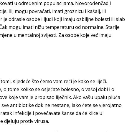
ikovati u određenim populacijama. Novorođenčad i
. Ili, mogu povraćati, imati groznicu i kašalj, ili
je odrasle osobe i ljudi koji imaju ozbiljne bolesti ili slab
Čak mogu imati nižu temperaturu od normalne. Starije
jene u mentalnoj svijesti. Za osobe koje već imaju
tomi, sljedeće što ćemo vam reći je kako se liječi.
e, o tome koliko se osjećate bolesno, o vašoj dobi i o
ove koje vam je propisao liječnik. Ako vašu upalu pluća
i sve antibiotike dok ne nestane, iako ćete se vjerojatno
ratak infekcije i povećavate šanse da će klice u
e djeluju protiv virusa.