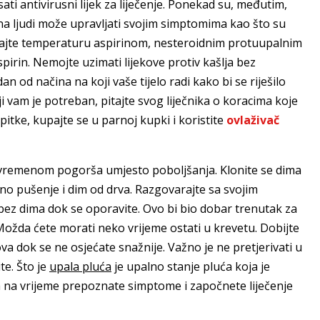
ti antivirusni lijek za liječenje. Ponekad su, međutim,
na ljudi može upravljati svojim simptomima kao što su
lirajte temperaturu aspirinom, nesteroidnim protuupalnim
spirin. Nemojte uzimati lijekove protiv kašlja bez
n od načina na koji vaše tijelo radi kako bi se riješilo
ji vam je potreban, pitajte svog liječnika o koracima koje
pitke, kupajte se u parnoj kupki i koristite
ovlaživač
 vremenom pogorša umjesto poboljšanja. Klonite se dima
ivno pušenje i dim od drva. Razgovarajte sa svojim
bez dima dok se oporavite. Ovo bi bio dobar trenutak za
ožda ćete morati neko vrijeme ostati u krevetu. Dobijte
dok se ne osjećate snažnije. Važno je ne pretjerivati ​​u
e. Što je
upala pluća
je upalno stanje pluća koja je
a na vrijeme prepoznate simptome i započnete liječenje