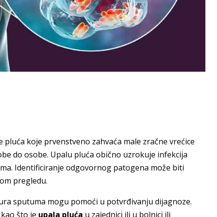
e pluća koje prvenstveno zahvaća male zračne vrećice
osobe do osobe. Upalu pluća obično uzrokuje infekcija
ima. Identificiranje odgovornog patogena može biti
kom pregledu.
tura sputuma mogu pomoći u potvrđivanju dijagnoze.
 kao što je
upala pluća
u zajednici ili u bolnici ili