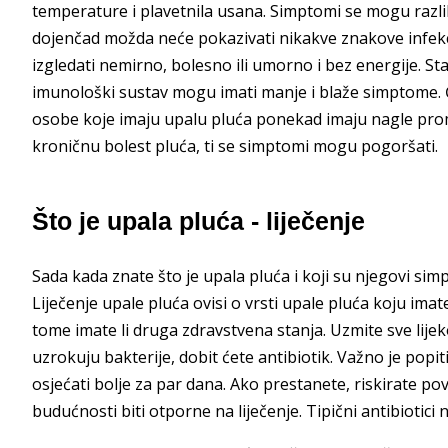
temperature i plavetnila usana. Simptomi se mogu razl
dojenčad možda neće pokazivati ​​nikakve znakove infekcije
izgledati nemirno, bolesno ili umorno i bez energije. Stari
imunološki sustav mogu imati manje i blaže simptome. 
osobe koje imaju upalu pluća ponekad imaju nagle prom
kroničnu bolest pluća, ti se simptomi mogu pogoršati.
Što je upala pluća - liječenje
Sada kada znate što je upala pluća i koji su njegovi simp
Liječenje upale pluća ovisi o vrsti upale pluća koju imat
tome imate li druga zdravstvena stanja. Uzmite sve lijek
uzrokuju bakterije, dobit ćete antibiotik. Važno je popit
osjećati bolje za par dana. Ako prestanete, riskirate pov
budućnosti biti otporne na liječenje. Tipični antibiotici n