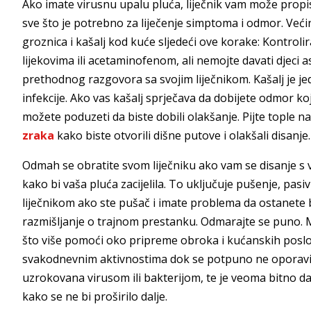
Ako imate virusnu upalu pluća, liječnik vam može propisa
sve što je potrebno za liječenje simptoma i odmor. Veći
groznica i kašalj kod kuće sljedeći ove korake: Kontro
lijekovima ili acetaminofenom, ali nemojte davati djeci a
prethodnog razgovora sa svojim liječnikom. Kašalj je jeda
infekcije. Ako vas kašalj sprječava da dobijete odmor ko
možete poduzeti da biste dobili olakšanje. Pijte tople na
zraka
kako biste otvorili dišne ​​putove i olakšali disanje.
Odmah se obratite svom liječniku ako vam se disanje s
kako bi vaša pluća zacijelila. To uključuje pušenje, pas
liječnikom ako ste pušač i imate problema da ostanete 
razmišljanje o trajnom prestanku. Odmarajte se puno. M
što više pomoći oko pripreme obroka i kućanskih poslova 
svakodnevnim aktivnostima dok se potpuno ne oporavit
uzrokovana virusom ili bakterijom, te je veoma bitno d
kako se ne bi proširilo dalje.