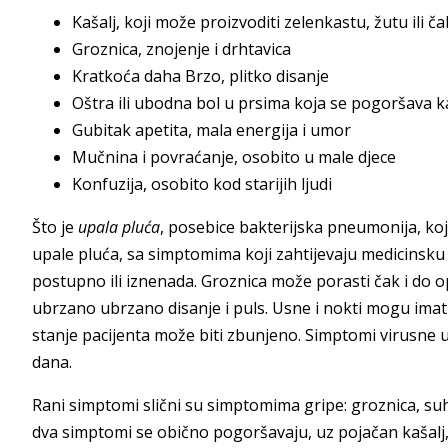
Kašalj, koji može proizvoditi zelenkastu, žutu ili č
Groznica, znojenje i drhtavica
Kratkoća daha Brzo, plitko disanje
Oštra ili ubodna bol u prsima koja se pogoršava ka
Gubitak apetita, mala energija i umor
Mučnina i povraćanje, osobito u male djece
Konfuzija, osobito kod starijih ljudi
Što je
upala pluća
, posebice bakterijska pneumonija, koja
upale pluća, sa simptomima koji zahtijevaju medicinsku
postupno ili iznenada. Groznica može porasti čak i do op
ubrzano ubrzano disanje i puls. Usne i nokti mogu imat
stanje pacijenta može biti zbunjeno. Simptomi virusne u
dana.
Rani simptomi slični su simptomima gripe: groznica, suhi
dva simptomi se obično pogoršavaju, uz pojačan kašalj