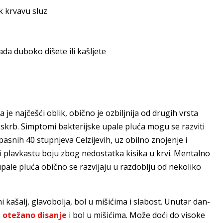
ak krvavu sluz
da duboko dišete ili kašljete
 je najčešći oblik, obično je ozbiljnija od drugih vrsta
 skrb. Simptomi bakterijske upale pluća mogu se razviti
asnih 40 stupnjeva Celzijevih, uz obilno znojenje i
i plavkastu boju zbog nedostatka kisika u krvi. Mentalno
pale pluća obično se razvijaju u razdoblju od nekoliko
 kašalj, glavobolja, bol u mišićima i slabost. Unutar dan-
,
otežano disanje
i bol u mišićima. Može doći do visoke