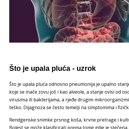
Što je upala pluća - uzrok
Što je upala pluća odnosno pneumonija je upalno stanj
koje se inače zovu još i kao alveole, a stanje ovisi od 
virusima ili bakterijama, a rjeđe drugim mikroorganizm
teško. Dijagnoza se često temelji na simptomima i fizič
Rendgenske snimke prsnog koša, krvne pretrage i kul
Bolest se može klasificirati prema tome gdje je stečena,