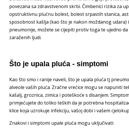
povezana sa zdravstvenom skrbi. Čimbenici rizika za upa
opstruktivnu plućnu bolest, bolest srpastih stanica, ast
sposobnost kašlja (kao što je nakon moždanog udara) i s
pneumonije, možete se cijepiti protiv toga te ujedno da 
zaraženih ljudi.
Što je upala pluća - simptomi
Kao što smo i ranije naveli, što je upala pluća tj pneumo
alveole vaših pluća. Zračne vrećice mogu se napuniti t
kašalj, groznica, zimica i poteškoće s disanjem. Simptom
primjećujete do toliko teških da je potrebna hospitalizac
klice koja uzrokuje infekciju, vašoj dobi i vašem cjeloku
Znakovi i simptomi upale pluća mogu uključivati: