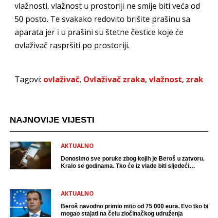
vlažnosti, vlažnost u prostoriji ne smije biti veća od
50 posto. Te svakako redovito brišite prašinu sa
aparata jer i u prašini su štetne čestice koje će
ovlaživač raspršiti po prostoriji.
Tagovi:
ovlaživač
,
Ovlaživač zraka
,
vlažnost
,
zrak
NAJNOVIJE VIJESTI
AKTUALNO
Donosimo sve poruke zbog kojih je Beroš u zatvoru.
Kralo se godinama. Tko će iz vlade biti sljedeći
uhićen?
AKTUALNO
Beroš navodno primio mito od 75 000 eura. Evo tko bi
mogao stajati na čelu zločinačkog udruženja