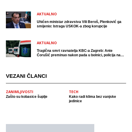
AKTUALNO
Uhićen ministar zdravstva Vili Beroš, Plenković ga
smijenio: Istraga USKOK-a zbog korupcije
AKTUALNO
Tragična smrt ravnatelja KBC-a Zagreb: Ante
Ćorušić preminuo nakon pada u bolnici, policija na
mjestu događaja
VEZANI ČLANCI
ZANIMLJIVOSTI
TECH
Zašto su kobasice šuplje
Kako radi klima bez vanjske
jedinice