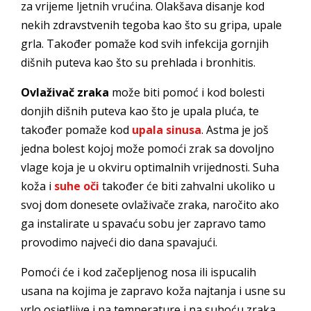
za vrijeme ljetnih vrućina. Olakšava disanje kod
nekih zdravstvenih tegoba kao što su gripa, upale
grla. Također pomaže kod svih infekcija gornjih
dišnih puteva kao što su prehlada i bronhitis.
Ovlaživač zraka
može biti pomoć i kod bolesti
donjih dišnih puteva kao što je upala pluća, te
također pomaže kod
upala sinusa
. Astma je još
jedna bolest kojoj može pomoći zrak sa dovoljno
vlage koja je u okviru optimalnih vrijednosti. Suha
koža i
suhe oči
također će biti zahvalni ukoliko u
svoj dom donesete ovlaživače zraka, naročito ako
ga instalirate u spavaću sobu jer zapravo tamo
provodimo najveći dio dana spavajući.
Pomoći će i kod začepljenog nosa ili ispucalih
usana na kojima je zapravo koža najtanja i usne su
vrlo osjetljive i na temperature i na suhoću zraka.